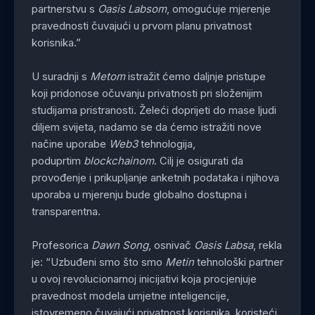
partnerstvu s
Oasis Labsom
, omogućuje mjerenje
pravednosti čuvajući u prvom planu privatnost
korisnika.”
U suradnji s
Metom
istražit ćemo daljnje pristupe
koji pridonose očuvanju privatnosti pri složenijim
studijama pristranosti. Želeći doprijeti do mase ljudi
diljem svijeta, nadamo se da ćemo istražiti nove
načine uporabe
Web3
tehnologija,
poduprtim
blockchainom
. Cilj je osigurati da
provođenje i prikupljanje anketnih podataka i njihova
uporaba u mjerenju bude globalno dostupna i
transparentna.
Profesorica
Dawn Song
, osnivač
Oasis Labsa
, rekla
je: “Uzbuđeni smo što smo
Metin
tehnološki partner
u ovoj revolucionarnoj inicijativi koja procjenjuje
pravednost modela umjetne inteligencije,
istovremeno čuvajući privatnost korisnika, koristeći