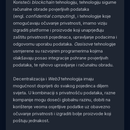
Koristeći
blockchain
tehnologiju, tehnologiju sigurne
računalne obrade povjerljivih podataka
(engl.
confidential computing
), i tehnologije koje
omogućavaju očuvanje privatnosti, imamo viziju
izgraditi platforme i proizvode koji unaprjeđuju
zaštitu privatnosti pojedinaca, upravljanje podacima i
odgovornu uporabu podataka.
Oasisove
tehnologije
usmjerene su razvojnim programerima kojima
olakšavaju posao integracije pohrane povjerljivih
podataka, te njihovo upravljanje i računalnu obradu.
Decentralizacija i
Web3
tehnologija imaju
mogućnost doprijeti do svakog pojedinca diljem
svijeta. U kombinaciji s privatnošću podataka, razne
kompanije mogu doseći globalnu razinu, dobiti na
korištenje veoma osjetljive podatke uz obavezno
očuvanje privatnosti i izgraditi bolje proizvode koji
poštuju jednakost.