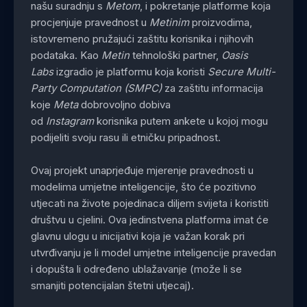
našu suradnju s
Metom
, i pokretanje platforme koja
procjenjuje pravednost u
Metinim
proizvodima,
istovremeno pružajući zaštitu korisnika i njihovih
podataka. Kao
Metin
tehnološki partner,
Oasis
Labs
izgradio je platformu koja koristi
Secure Multi-
Party Computation (SMPC)
za zaštitu informacija
koje
Meta
dobrovoljno dobiva
od
Instagram
korisnika putem ankete u kojoj mogu
podijeliti svoju rasu ili etničku pripadnost.
Ovaj projekt unaprjeđuje mjerenje pravednosti u
modelima umjetne inteligencije, što će pozitivno
utjecati na živote pojedinaca diljem svijeta i koristiti
društvu u cjelini. Ova jedinstvena platforma imat će
glavnu ulogu u inicijativi koja je važan korak pri
utvrđivanju je li model umjetne inteligencije pravedan
i dopušta li određeno ublažavanje (može li se
smanjiti potencijalan štetni utjecaj).