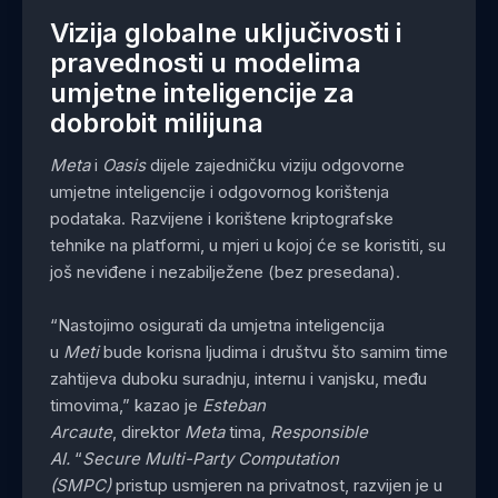
Vizija globalne uključivosti i
pravednosti u modelima
umjetne inteligencije za
dobrobit milijuna
Meta
i
Oasis
dijele zajedničku viziju odgovorne
umjetne inteligencije i odgovornog korištenja
podataka. Razvijene i korištene kriptografske
tehnike na platformi, u mjeri u kojoj će se koristiti, su
još neviđene i nezabilježene (bez presedana).
“Nastojimo osigurati da umjetna inteligencija
u
Meti
bude korisna ljudima i društvu što samim time
zahtijeva duboku suradnju, internu i vanjsku, među
timovima,” kazao je
Esteban
Arcaute
,
direktor
Meta
tima,
Responsible
AI.
“
Secure Multi-Party Computation
(SMPC)
pristup usmjeren na privatnost, razvijen je u