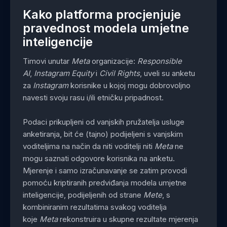
Kako platforma procjenjuje
pravednost modela umjetne
inteligencije
Timovi unutar
Meta
organizacije:
Responsible
AI
,
Instagram Equity
i
Civil Rights
, uveli su anketu
za
Instagram
korisnike u kojoj mogu dobrovoljno
navesti svoju rasu i/ili etničku pripadnost.
Podaci prikupljeni od vanjskih pružatelja usluge
anketiranja, bit će (tajno) podijeljeni s vanjskim
voditeljima na način da niti voditelji niti
Meta
ne
mogu saznati odgovore korisnika na anketu.
Mjerenje i samo izračunavanje se zatim provodi
pomoću kriptiranih predviđanja modela umjetne
inteligencije, podijeljenih od strane
Mete
, s
kombiniranim rezultatima svakog voditelja
koje
Meta
rekonstruira u skupne rezultate mjerenja