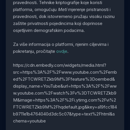
pravednosti. Tehnike kriptografije koje koristi
platforma, omogućuju
Meti
mjerenje pristranosti i
pravednosti, dok istovremeno pružaju visoku razinu
zaštite privatnosti pojedincima koji doprinose
osjetljivim demografskim podacima.
Za više informacija o platformi, njenim ciljevima i
pokretanju, pročitajte
ovdje
.
https://cdn.embedly.com/widgets/media.html?
src=https%3A%2F%2Fwww.youtube.com%2Femb
ed%2FTCWRETZkb9M%3Ffeature%3Doembed&
display_name=YouTube&url=https%3A%2F%2Fww
w.youtube.com%2Fwatch%3Fv%3DTCWRETZkb9
M&image=https%3A%2F%2Fi.ytimg.com%2Fvi%2
FTCWRETZkb9M%2Fhqdefault.jpg&key=a19fcc184
b9711e1b4764040d3dc5c07&type=text%2Fhtml&s
chema=youtube