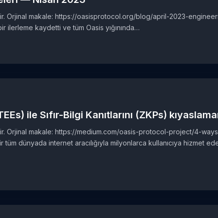
ir. Orjinal makale: https://oasisprotocol.org/blog/april-2023-enginee
ir ilerleme kaydetti ve tüm Oasis yığınında…
EEs) ile Sıfır-Bilgi Kanıtlarını (ZKPs) kıyaslama
ştir. Orjinal makale: https://medium.com/oasis-protocol-project/4-
m dünyada internet aracılığıyla milyonlarca kullanıcıya hizmet eden 