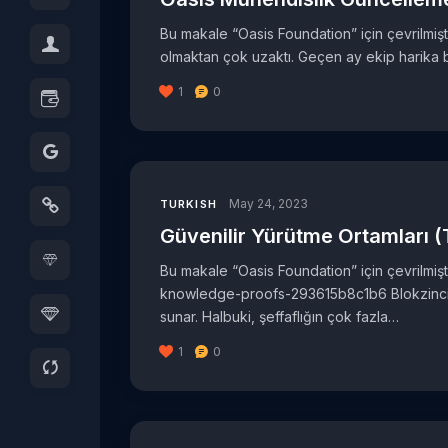
Bu makale “Oasis Foundation” için çevrilmişt
olmaktan çok uzaktı. Geçen ay ekip harika b
1
0
May 24, 2023
TURKISH
Güvenilir Yürütme Ortamları (T
Bu makale “Oasis Foundation” için çevrilmi
knowledge-proofs-293615b8c1b6 Blokzincir tü
sunar. Halbuki, şeffaflığın çok fazla…
1
0