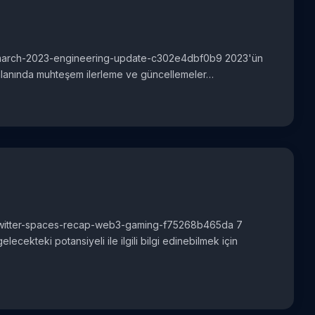
asis-march-2023-engineering-update-c302e4dbf0b9 2023'ün
r alanında muhteşem ilerleme ve güncellemeler…
sis-twitter-spaces-recap-web3-gaming-f75268b465da 7
ekteki potansiyeli ile ilgili bilgi edinebilmek için