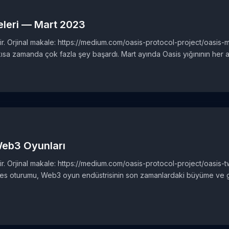
eleri — Mart 2023
ştir. Orjinal makale: https://medium.com/oasis-protocol-project/o
kısa zamanda çok fazla şey başardı. Mart ayında Oasis yığınının he
Web3 Oyunları
ştir. Orjinal makale: https://medium.com/oasis-protocol-project/oa
ces oturumu, Web3 oyun endüstrisinin son zamanlardaki büyüme ve gelec