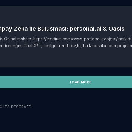
 Yapay Zeka ile Buluşması: personal.ai & Oasis
tir. Orjinal makale: https://medium.com/oasis-protocol-project/indivi
 (örneğin, ChatGPT) ile ilgili trend oluştu, hatta bazıları bun projeler
LOAD MORE
GHTS RESERVED.