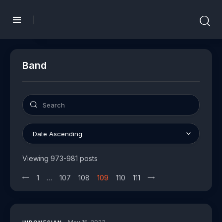
Band
Viewing 973-981 posts
1
…
>
107
108
109
110
111