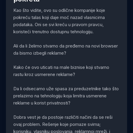
Kao što vidite, ovo su odlične kompanije koje
pokreću talas koji daje moć nazad vlasnicima
podataka. Oni se svi kreću u pravom pravcu,
koristeći trenutno dostupnu tehnologiju.
Ali da li želimo stvarno da pređemo na novi browser
da bismo izbegli reklame?
Kako će ovo uticati na male biznise koji stvarno
rastu kroz usmerene reklame?
Da li odsecamo uže spasa za preduzetnike tako što
prelazimo na tehnologiju koja limitra usmerene
reklame u korist privatnosti?
Dobra vest je da postoje različiti načini da se reši
ovaj problem. Rešenje koje pomaze svima;
korisniku, vlasniku poslovanja, reklamnoj mreži, i