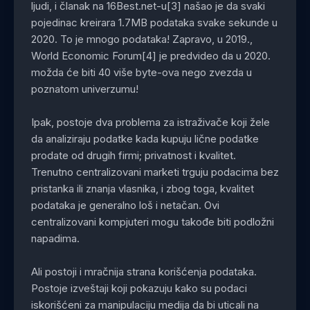
ljudi, i članak na 16Best.net-u[3] našao je da svaki
pojedinac kreirara 1.7MB podataka svake sekunde u
2020. To je mnogo podataka! Zapravo, u 2019.,
World Economic Forum[4] je predvideo da u 2020.
možda će biti 40 više byte-ova nego zvezda u
poznatom univerzumu!
Ipak, postoje dva problema za istraživače koji žele
da analiziraju podatke kada kupuju lične podatke
prodate od drugih firmi; privatnost i kvalitet.
Trenutno centralizovani marketi trguju podacima bez
pristanka ili znanja vlasnika, i zbog toga, kvalitet
podataka je generalno loš i netačan. Ovi
centralizovani kompjuteri mogu takođe biti podložni
napadima.
Ali postoji i mračnija strana korišćenja podataka.
Postoje izveštaji koji pokazuju kako su podaci
iskorišćeni za manipulaciju medija da bi uticali na