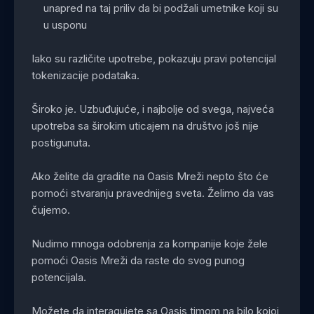
unapred na taj priliv da bi podžali umetnike koji su
u usponu
Iako su različite upotrebe, pokazuju pravi potencijal
tokenizacije podataka.
Široko je. Uzbuđujuće, i najbolje od svega, najveća
upotreba sa širokim uticajem na društvo još nije
postigunuta.
Ako želite da gradite na Oasis Mreži nepto što će
pomoći stvaranju pravednijeg sveta. Želimo da vas
čujemo.
Nudimo mnoga odobrenja za kompanije koje žele
pomoći Oasis Mreži da raste do svog punog
potencijala.
Možete da interagujete sa Oasis timom na bilo kojoj