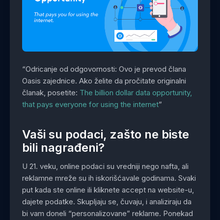
“Odricanje od odgovornosti: Ovo je prevod člana
Oasis zajednice. Ako želite da pročitate originalni
članak, posetite:
The billion dollar data opportunity,
that pays everyone for using the internet
”
Vaši su podaci, zašto ne biste
bili nagrađeni?
U 21. veku, online podaci su vredniji nego nafta, ali
reklamne mreže su ih iskorišćavale godinama. Svaki
put kada ste online ili kliknete accept na website-u,
dajete podatke. Skupljaju se, čuvaju, i analiziraju da
bi vam doneli “personalizovane” reklame. Ponekad