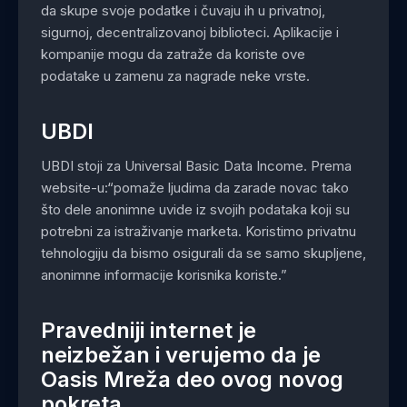
da skupe svoje podatke i čuvaju ih u privatnoj,
sigurnoj, decentralizovanoj biblioteci. Aplikacije i
kompanije mogu da zatraže da koriste ove
podatake u zamenu za nagrade neke vrste.
UBDI
UBDI stoji za Universal Basic Data Income. Prema
website-u:“pomaže ljudima da zarade novac tako
što dele anonimne uvide iz svojih podataka koji su
potrebni za istraživanje marketa. Koristimo privatnu
tehnologiju da bismo osigurali da se samo skupljene,
anonimne informacije korisnika koriste.”
Pravedniji internet je
neizbežan i verujemo da je
Oasis Mreža deo ovog novog
pokreta