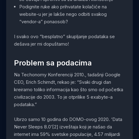
Podignite ruke ako prihvatate kolačiće na
website-u jer je lakše nego odbiti svakog
“vendor-a” ponaosob?
I svako ovo “besplatno” skupljanje podataka se
dešava jer mi dopuštamo!
Problem sa podacima
Na Techonomy Konferenciji 2010., tadašnji Google
CEO, Erich Schimdt, rekao je: “Svaki drugi dan
kreiramo toliko informacija kao što smo od početka
civilizacije do 2003. To je otprilike 5 exabyte-a
podataka.”
Ubrzo samo 10 godina do DOMO-ovog 2020. ‘Data
Never Sleeps 8.0’[2] izveštaja koji je našao da
internet ima 59% svetske populacije, 4.57 milijardi