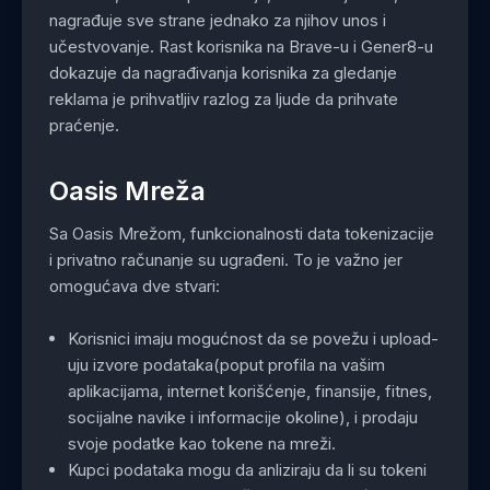
nagrađuje sve strane jednako za njihov unos i
učestvovanje. Rast korisnika na Brave-u i Gener8-u
dokazuje da nagrađivanja korisnika za gledanje
reklama je prihvatljiv razlog za ljude da prihvate
praćenje.
Oasis Mreža
Sa Oasis Mrežom, funkcionalnosti data tokenizacije
i privatno računanje su ugrađeni. To je važno jer
omogućava dve stvari:
Korisnici imaju mogućnost da se povežu i upload-
uju izvore podataka(poput profila na vašim
aplikacijama, internet korišćenje, finansije, fitnes,
socijalne navike i informacije okoline), i prodaju
svoje podatke kao tokene na mreži.
Kupci podataka mogu da anliziraju da li su tokeni