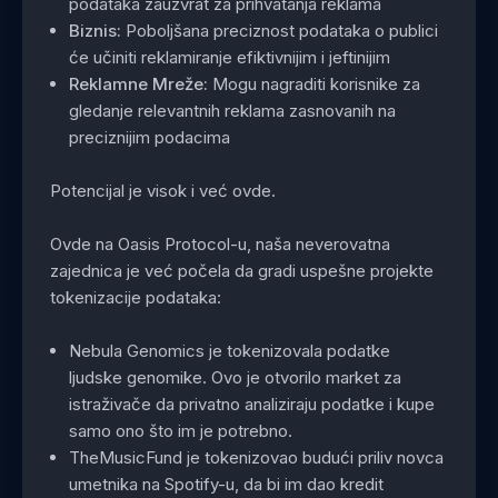
podataka zauzvrat za prihvatanja reklama
Biznis:
Poboljšana preciznost podataka o publici
će učiniti reklamiranje efiktivnijim i jeftinijim
Reklamne Mreže:
Mogu nagraditi korisnike za
gledanje relevantnih reklama zasnovanih na
preciznijim podacima
Potencijal je visok i već ovde.
Ovde na Oasis Protocol-u, naša neverovatna
zajednica je već počela da gradi uspešne projekte
tokenizacije podataka:
Nebula Genomics je tokenizovala podatke
ljudske genomike. Ovo je otvorilo market za
istraživače da privatno analiziraju podatke i kupe
samo ono što im je potrebno.
TheMusicFund je tokenizovao budući priliv novca
umetnika na Spotify-u, da bi im dao kredit