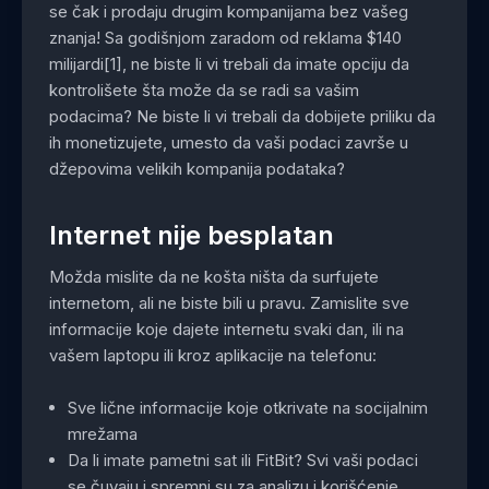
se čak i prodaju drugim kompanijama bez vašeg
znanja! Sa godišnjom zaradom od reklama $140
milijardi[1], ne biste li vi trebali da imate opciju da
kontrolišete šta može da se radi sa vašim
podacima? Ne biste li vi trebali da dobijete priliku da
ih monetizujete, umesto da vaši podaci završe u
džepovima velikih kompanija podataka?
Internet nije besplatan
Možda mislite da ne košta ništa da surfujete
internetom, ali ne biste bili u pravu. Zamislite sve
informacije koje dajete internetu svaki dan, ili na
vašem laptopu ili kroz aplikacije na telefonu:
Sve lične informacije koje otkrivate na socijalnim
mrežama
Da li imate pametni sat ili FitBit? Svi vaši podaci
se čuvaju i spremni su za analizu i korišćenje