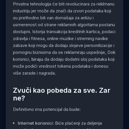
Privatna tehnologija će biti revolucinara za reklmanu
industriju jer može da znači da izvori podataka koji
su prethodno bili van domašaja za anlizu i
usmerenost od strane reklamnih algoritama postanu
dostupni. Istorija transakcija kreditnih kartica, podaci
zdravlja i fitnesa, online muzike i streming navike
zabave koji mogu da dodaju slojeve personilizacije i
pomognu biznisima da se reklamiraju uspešnije, Dok
korisnici,
biraju
da dodaju dodatni sloj podataka koji
može podići vrednost tokena podataka i donesu
više zarade i nagrada.
Zvuči kao pobeda za sve. Zar
ne?
Definitivno ima potencijal da bude:
Internet korisnici:
Biće plaćenji za deljenje