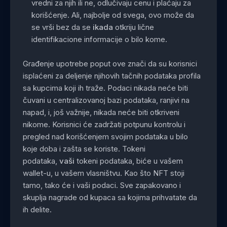
vredni za njih ili ne, odlučivaju cenu i plaćaju za
korišćenje. Ali, najbolje od svega, ovo može da
se vrši bez da se
ikada
otkriju lične
identifikacione informacije o bilo kome.
Građenje upotrebe poput ove znači da su korisnici
isplaćeni za deljenje njihovih tačnih podataka profila
sa kupcima koji ih traže. Podaci nikada neće biti
čuvani u centralizovanoj bazi podataka, ranjivi na
napad, i, još važnije, nikada neće biti otkriveni
nikome. Korisnici će zadržati potpunu kontrolu i
pregled nad korišćenjem svojim podataka u bilo
koje doba i zašta se koriste. Tokeni
podataka,
vaši
tokeni podataka, biće u vašem
wallet-u, u vašem vlasništvu. Kao što NFT stoji
tamo, tako će i vaši podaci. Sve zapakovano i
skuplja nagrade od kupaca sa kojima prihvatate da
ih delite.