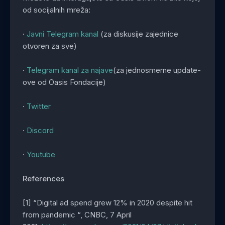
od socijalnih mreža:
·
Javni Telegram kanal
(za diskusije zajednice
otvoren za sve)
·
Telegram kanal za najave
(za jednosmerne update-
ove od Oasis Fondacije)
·
Twitter
·
Discord
·
Youtube
References
[1] “Digital ad spend grew 12% in 2020 despite hit
from pandemic “, CNBC, 7 April