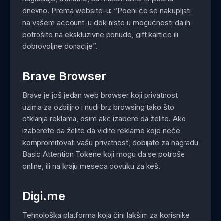
dnevno. Prema website-u: “Poeni će se nakupljati
na vašem account-u dok niste u mogućnosti da ih
potrošite na ekskluzivne ponude, gift kartice ili
dobrovoljne donacije”.
Brave Browser
Brave je još jedan web browser koji privatnost
uzima za ozbiljno i nudi brz browsing tako što
otklanja reklama, osim ako izabere da želite. Ako
izaberete da želite da vidite reklame koje neće
kompromitovati vašu privatnost, dobijate za nagradu
Basic Attention Tokene koji mogu da se potroše
online, ili na kraju meseca povuku za keš.
Digi.me
Tehnološka platforma koja čini lakšim za korisnike