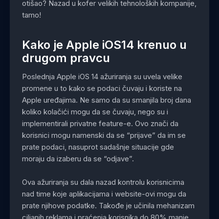
otišao? Nazad u kofer velikih tehnoloških kompanije,
tamo!
Kako je Apple iOS14 krenuo u
drugom pravcu
Poslednja Apple iOS 14 ažuriranja su uvela velike
promene u to kako se podaci čuvaju i koriste na
Apple uređajima. Ne samo da su smanjila broj dana
koliko kolačići mogu da se čuvaju, nego su i
implementirali privatne feature-e. Ovo znači da
korisnici mogu namenski da se “prijave” da im se
prate podaci, nasuprot sadašnje situacije gde
moraju da izaberu da se “odjave”.
Ova ažuriranja su dala nazad kontrolu korisnicima
nad time koje aplikacijama i website-ovi mogu da
prate njihove podatke. Takođe je učinila mehanizam
ciljanih reklama i praćenja korisnika do 80% manje