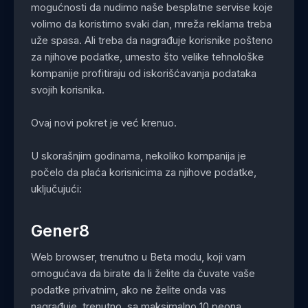
mogućnosti da nudimo naše besplatne servise koje
volimo da koristimo svaki dan, mreža reklama treba
uže spasa. Ali treba da nagrađuje korisnike pošteno
za njihove podatke, umesto što velike tehnološke
kompanije profitiraju od iskorišćavanja podataka
svojih korisnika.
Ovaj novi pokret je već krenuo.
U skorašnjim godinama, nekoliko kompanija je
počelo da plaća korisnicima za njihove podatke,
uključujući:
Gener8
Web browser, trenutno u Beta modu, koji vam
omogućava da birate da li želite da čuvate vaše
podatke privatnim, ako ne želite onda vas
nagrađuje, trenutno, sa maksimalno 10 peona