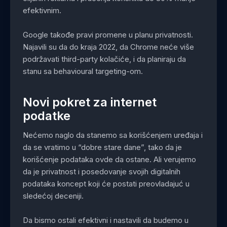
efektivnim.
Google takođe pravi promene u planu privatnosti.
Najavili su da do kraja 2022, da Chrome neće više
podržavati third-party kolačiće, i da planiraju da
stanu sa behavioural targeting-om.
Novi pokret za internet
podatke
Nećemo naglo da stanemo sa korišćenjem uređaja i
da se vratimo u “dobre stare dane”, tako da je
korišćenje podataka ovde da ostane. Ali verujemo
da je privatnost i posedovanje svojih digitalnih
podataka koncept koji će postati preovladajuć u
sledećoj deceniji.
Da bismo ostali efektivni i nastavili da budemo u