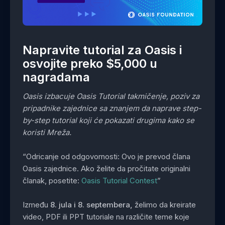
Napravite tutorial za Oasis i
osvojite preko $5,000 u
nagradama
Oasis izbacuje Oasis Tutorial takmičenje, poziv za
pripadnike zajednice sa znanjem da naprave step-
by-step tutorial koji će pokazati drugima kako se
koristi Mreža.
“Odricanje od odgovornosti: Ovo je prevod člana
Oasis zajednice. Ako želite da pročitate originalni
članak, posetite:
Oasis Tutorial Contest
”
Između
8.
jula i 8. septembera,
želimo da kreirate
video, PDF ili PPT tutoriale na različite teme koje