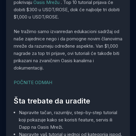
pokrivaju
Oasis Mrežu
. Top 10 tutorial prijava će
dobiti $300 u USDT/ROSE, dok će najbolje tri dobiti
$1,000 u USDT/ROSE.
Ne tražimo samo izvanredan edukacioni sadržaj od
naše zajednice nego i da pomogne novim članovima
mreže da razumeju određene aspekte. Van $1,000
nagrade za top tri prijave, ovi tutoriali će takođe biti
prikazani na zvaničnim Oasis kanalima i
dokumentaciji.
POČNITE ODMAH
Šta trebate da uradite
Napravite tačan, razumljiv, step-by-step tutorial
koji pokazuje kako se koristi feature, servis ili
Dapp na Oasis Mreži.
Napravite vaš tutorial u jednoj od kategorija ispod.