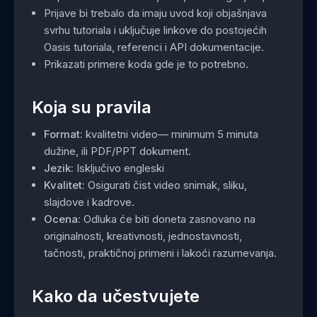
Prijave bi trebalo da imaju uvod koji objašnjava
svrhu tutoriala i uključuje linkove do postojećih
Oasis tutoriala, referenci i API dokumentacije.
Prikazati primere koda gde je to potrebno.
Koja su pravila
Format:
kvalitetni video— minimum 5 minuta
dužine, ili PDF/PPT dokument.
Jezik:
Isključivo engleski
Kvalitet:
Osigurati čist video snimak, sliku,
slajdove i kadrove.
Ocena:
Odluka će biti doneta zasnovano na
originalnosti, kreativnosti, jednostavnosti,
tačnosti, praktičnoj primeni i lakoći razumevanja.
Kako da učestvujete