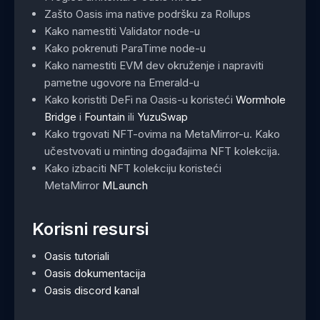
Zašto Oasis ima native podršku za Rollups
Kako namestiti Validator node-u
Kako pokrenuti ParaTime node-u
Kako namestiti EVM dev okruženje i napraviti
pametne ugovore na Emerald-u
Kako koristiti DeFi na Oasis-u koristeći
Wormhole
Bridge
i
Fountain
ili
YuzuSwap
Kako trgovati NFT-ovima na MetaMirror-u. Kako
učestvovati u minting događajima NFT kolekcija.
Kako izbaciti NFT kolekciju koristeći
MetaMirror
MLaunch
Korisni resursi
Oasis tutoriali
Oasis dokumentacija
Oasis discord kanal