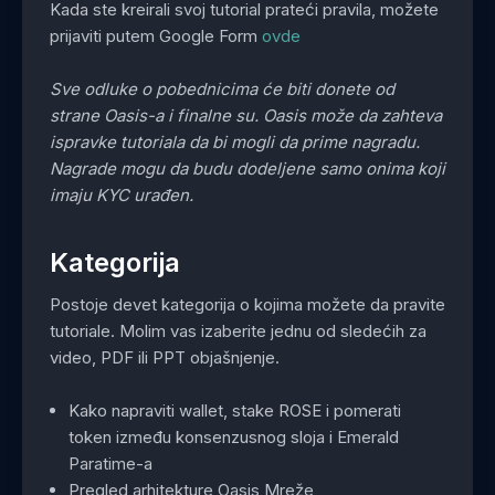
Kada ste kreirali svoj tutorial prateći pravila, možete
prijaviti putem Google Form
ovde
Sve odluke o pobednicima će biti donete od
strane Oasis-a i finalne su. Oasis može da zahteva
ispravke tutoriala da bi mogli da prime nagradu.
Nagrade mogu da budu dodeljene samo onima koji
imaju KYC urađen.
Kategorija
Postoje devet kategorija o kojima možete da pravite
tutoriale. Molim vas izaberite jednu od sledećih za
video, PDF ili PPT objašnjenje.
Kako napraviti wallet, stake ROSE i pomerati
token između konsenzusnog sloja i Emerald
Paratime-a
Pregled arhitekture Oasis Mreže