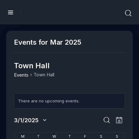
Events for Mar 2025
Town Hall
Town Hall
Events
There are no upcoming events.
N
o
E
t
E
3/1/2025
M
i
v
v
S
C
S
o
c
e
e
e
a
e
M
T
W
T
F
S
S
n