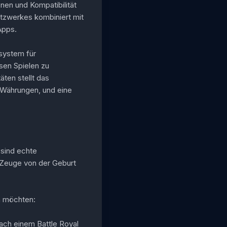
nen und Kompatibilität
tzwerkes kombiniert mit
Apps.
system für
sen Spielen zu
ten stellt das
 Währungen, und eine
 sind echte
ja Zeuge von der Geburt
n möchten:
nach einem Battle Royal