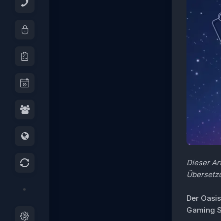
Dieser Ar
Übersetzu
Der Oasis
Gaming Se