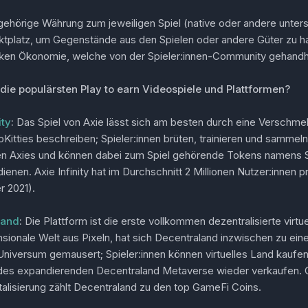
gehörige Währung zum jeweiligen Spiel (native oder andere unter
ktplatz, um Gegenstände aus den Spielen oder andere Güter zu h
ken Ökonomie, welche von der Spieler:innen-Community gehandh
die populärsten Play to earn Videospiele und Plattformen?
ity
:
Das Spiel von Axie lässt sich am besten durch eine Versch
Kitties beschreiben; Spieler:innen brüten, trainieren und sammel
n Axies und können dabei zum Spiel gehörende Tokens namens 
ienen. Axie Infinity hat im Durchschnitt 2 Millionen Nutzer:innen 
 2021).
land
:
Die Plattform ist die erste vollkommen dezentralisierte virtu
sionale Welt aus Pixeln, hat sich Decentraland inzwischen zu ei
 Universum gemausert; Spieler:innen können virtuelles Land kaufen
 des expandierenden Decentraland Metaverse wieder verkaufen.
alisierung zählt Decentraland zu den top GameFi Coins.