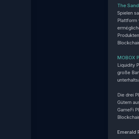
The San
Spielen s
Plattform
ermöglich
Produkten
Blockchain
MOBOX P
Liquidity 
große Band
unterhalts
Die drei 
Gütern aus
GameFi Pla
Blockchai
Emerald P