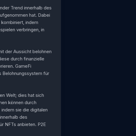
ender Trend innerhalb des
t aufgenommen hat. Dabei
 kombiniert, indem
spielen verbringen, in
mit der Aussicht belohnen
iese durch finanzielle
rieren. GameFi
es Belohnungssystem für
en Welt; dies hat sich
nnen können durch
indem sie die digitalen
innerhalb des
für NFTs anbieten. P2E