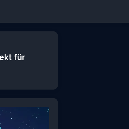
ekt für