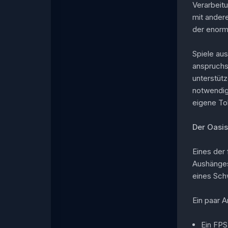
Verarbeitu
mit ander
der enorm
Spiele au
anspruchs
unterstütz
notwendig
eigene To
Der Oasis
Eines der
Aushänges
eines Sch
Ein paar 
Ein FPS