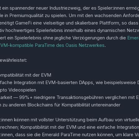
 ein spannender neuer Industriezweig, der es Spieler:innen ermögl
le in Premiumqualität zu spielen. Um mit den wachsenden Anforde
nötigt GameFi eine vielseitige und skalierbare Plattform, so dass 
tativ hochwertiges Spielerlebnis innerhalb eines dynamischen Ne
ert ein Spielerlebnis ohne jegliche Verzögerungen durch die
Emera
e EVM-kompatible ParaTime des Oasis Netzwerkes
.
ewährleistet:
ompatibilität mit der EVM
nfache Integration mit EVM-basierten DApps, wie beispielsweise 
pto Videospielen
barkeit — 99%+ niedrigere Transaktionsgebühren verglichen mit 
 zu anderen Blockchains für Kompatibilität untereinander
:innen können mit vollster Unterstützung beim Aufbau von virtuel
rechnen; Kompatibilität mit der EVM und eine einfache Integratio
:innen, dass sie die Emerald ParaTime nutzen können, um klare Vor