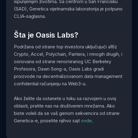
ispunjenijim životima. Sa centrom u San Francisku
(SAD), Genetica vijetnamska laboratorija je potpuno
CLIA-saglasna.
Šta je Oasis Labs?
Podržana od strane top investora uključujući a16z
Crypto, Accel, Polychain, Pantera, i mnogih drugih, i
osnovana od strane renomiranog UC Berkeley
Profesora, Dawn Song-a, Oasis Labs gradi
proizvode na decentralizovanom data management
confidential računjanju na Web3-u.
Ako želite da ostanete u toku sa razvojem u ovoj
oblasti, pratite nas na društvenim mrežama. Ako
biste voleli da se vaš genom sekvencira od strane
Genetica-e, posetite njihvo sajt
ovde
.