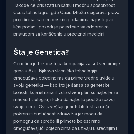
Takođe će prikazati unikatnu i moćnu sposobnost
Oasis tehnologije, gde Oasis Mreža osigurava prava
pojedinica, sa genomskim podacima, najosteljiviji
lični podaci, poseduje pojedinac sa odobrenim
pristupom za korišćenje u preciznoj medicini.
Šta je Genetica?
Genetica je brzorastuća kompanija za sekvenciranje
gena u Aziji. Njihova vlasnička tehnologija
omogućava pojedincima da prime vredne uvide u
svoju genetiku — kao što je šansa za genetske
bolesti, koja ishrana ili zdrastveni plan su najbolje za
njihovu fiziologiju, i kako da najbolje podrže razvoj
svoje dece. Ovi izveštaji genetskih testiranja će
pokrenuti budućnost zdravstva jer mogu da
pomognu da spreče ili primete bolest rano,
omogućavajući pojednicima da uživaju u srećnijim i