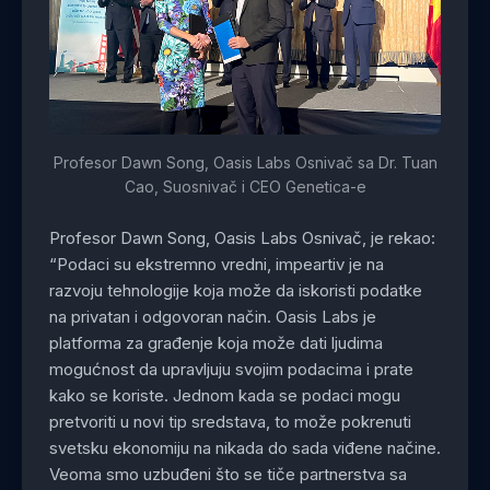
Profesor Dawn Song, Oasis Labs Osnivač sa Dr. Tuan
Cao, Suosnivač i CEO Genetica-e
Profesor Dawn Song, Oasis Labs Osnivač, je rekao:
“Podaci su ekstremno vredni, impeartiv je na
razvoju tehnologije koja može da iskoristi podatke
na privatan i odgovoran način. Oasis Labs je
platforma za građenje koja može dati ljudima
mogućnost da upravljuju svojim podacima i prate
kako se koriste. Jednom kada se podaci mogu
pretvoriti u novi tip sredstava, to može pokrenuti
svetsku ekonomiju na nikada do sada viđene načine.
Veoma smo uzbuđeni što se tiče partnerstva sa