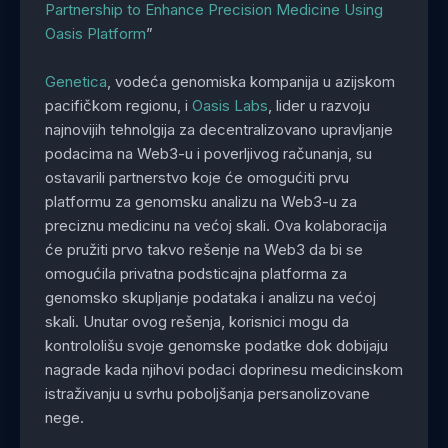
Partnership to Enhance Precision Medicine Using
Oasis Platform
”
Genetica
, vodeća genomiska kompanija u azijskom
pacifičkom regionu, i
Oasis Labs
, lider u razvoju
najnovijih tehnolgija za decentralizovano upravljanje
podacima na Web3-u i poverljivog računanja, su
ostavarili partnerstvo koje će omogućiti prvu
platformu za genomsku analizu na Web3-u za
preciznu medicinu na većoj skali. Ova kolaboracija
će pružiti prvo takvo rešenje na Web3 da bi se
omogućila privatna podsticajna platforma za
genomsko skupljanje podataka i analizu na većoj
skali. Unutar ovog rešenja, korisnici mogu da
kontrololišu svoje genomske podatke dok dobijaju
nagrade kada njihovi podaci doprinesu medicinskom
istraživanju u svrhu poboljšanja persanolizovane
nege.