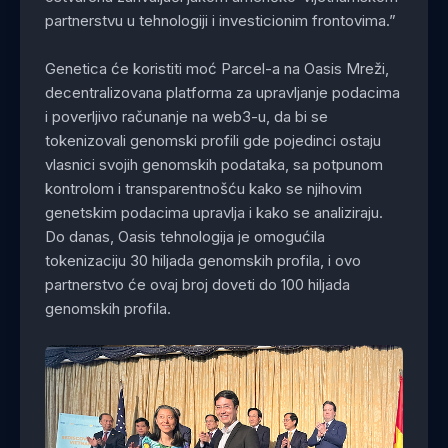
partnerstvu u tehnologiji i investicionim frontovima.”
Genetica će koristiti moć Parcel-a na Oasis Mreži,
decentralizovana platforma za upravljanje podacima
i poverljivo računanje na web3-u, da bi se
tokenizovali genomski profili gde pojedinci ostaju
vlasnici svojih genomskih podataka, sa potpunom
kontrolom i transparentnošću kako se njihovim
genetskim podacima upravlja i kako se analiziraju.
Do danas, Oasis tehnologija je omogućila
tokenizaciju 30 hiljada genomskih profila, i ovo
partnerstvo će ovaj broj doveti do 100 hiljada
genomskih profila.