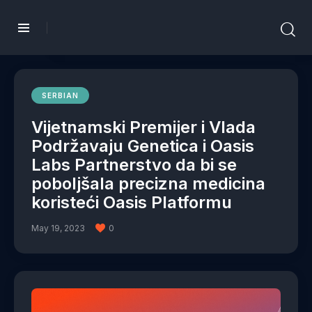
SERBIAN
Vijetnamski Premijer i Vlada
Podržavaju Genetica i Oasis
Labs Partnerstvo da bi se
poboljšala precizna medicina
koristeći Oasis Platformu
May 19, 2023
0