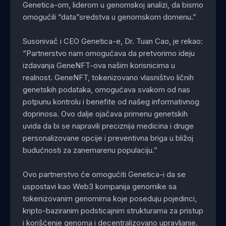
Genetica-om, liderom u genomskoj analizi, da bismo
omogućili “data”sredstva u genomskom domenu.”
Susonivač i CEO Genetica-e, Dr. Tuan Cao, je rekao:
“Partnerstvo nam omogućava da pretvorimo ideju
izdavanja GeneNFT-ova našim korisnicima u
realnost. GeneNFT, tokenizovano vlasništvo ličnih
genetskih podataka, omogućava svakom od nas
potpunu kontrolu i benefite od našeg informativnog
doprinosa. Ovo dalje ojačava primenu genetskih
uvida da bi se napravili preciznija medicina i druge
personalizovane opcije i preventivna briga u bližoj
budućnosti za zanemarenu populaciju.”
Ovo partnerstvo će omogućiti Genetica-i da se
uspostavi kao Web3 kompanija genomike sa
tokenizovanim genomima koje poseduju pojedinci,
kripto-baziranim podsticajnim strukturama za pristup
i korišćenje genoma i decentralizovano upravljanje.