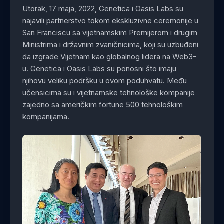
Utorak, 17 maja, 2022, Genetica i Oasis Labs su
najavili partnerstvo tokom ekskluzivne ceremonije u
San Franciscu sa vijetnamskim Premijerom i drugim
Ministrima i državnim zvaničnicima, koji su uzbuđeni
da izgrade Vijetnam kao globalnog lidera na Web3-
u. Genetica i Oasis Labs su ponosni što imaju
njihovu veliku podršku u ovom poduhvatu. Među
učensicima su i vijetnamske tehnološke kompanije
zajedno sa američkim fortune 500 tehnološkim
kompanijama.