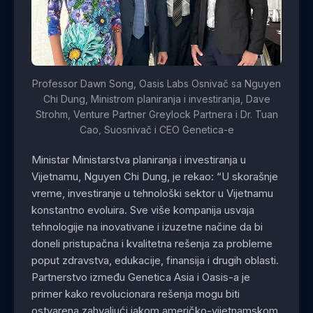
Professor Dawn Song, Oasis Labs Osnivač sa Nguyen
Chi Dung, Ministrom planiranja i investiranja, Dave
Strohm, Venture Partner Greylock Partnera i Dr. Tuan
Cao, Suosnivač i CEO Genetica-e
Ministar Ministarstva planiranja i investiranja u
Vijetnamu, Nguyen Chi Dung, je rekao: “U skorašnje
vreme, investiranje u tehnološki sektor u Vijetnamu
konstantno evoluira. Sve više kompanija usvaja
tehnologije na inovativane i izuzetne načine da bi
doneli pristupačna i kvalitetna rešenja za probleme
poput zdravstva, edukacije, finansija i drugih oblasti.
Partnerstvo između Genetica Asia i Oasis-a je
primer kako revolucionara rešenja mogu biti
ostvarena zahvaljući jakom američko-vijetnamskom