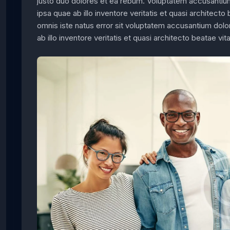
justo duo dolores et ea rebum. Voluptatem accusanti
ipsa quae ab illo inventore veritatis et quasi architec
omnis iste natus error sit voluptatem accusantium do
ab illo inventore veritatis et quasi architecto beatae vi