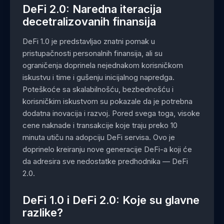
DeFi 2.0: Naredna iteracija
decetralizovanih finansija
DeFi 1.0 je predstavljao znatni pomak u
pristupačnosti personalnih finansija, ali su
ograničenja doprinela nejednakom korisničkom
iskustvu i time i gušenju inicijalnog napredga.
Poteškoće sa skalabilnošću, bezbednošću i
korisničkim iskustvom su pokazale da je potrebna
dodatna inovacija i razvoj. Pored svega toga, visoke
cene naknade i transakcije koje traju preko 10
minuta utiču na adopciju DeFi servisa. Ovo je
doprinelo kreiranju nove generacije DeFi-a koji će
da adresira sve nedostatke predhodnika — DeFi
2.0.
DeFi 1.0 i DeFi 2.0: Koje su glavne
razlike?