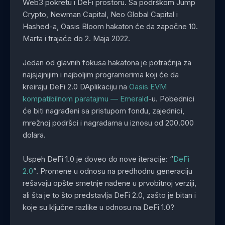
Web3 pokretu i DeFi prostoru. Sa podrškom Jump
Crypto, Newman Capital, Neo Global Capital i
Hashed-a, Oasis Bloom hakaton će da započne 10.
Marta i trajaće do 2. Maja 2022.
Jedan od glavnih fokusa hakatona je potraćnja za
najsjajnijim i najboljim programerima koji će da
kreiraju DeFi 2.0 DAplikaciju na
Oasis EVM
kompatibilnom paratajmu — Emerald
-u. Pobednici
će biti nagrađeni sa pristupom fondu, zajednici,
mrežnoj podršci i nagradama u iznosu od 200.000
dolara.
Uspeh DeFi 1.0 je doveo do nove iteracije: “
DeFi
2.0
”. Promene u odnosu na predhodnu generaciju
rešavaju opšte smetnje nađene u prvobitnoj verziji,
ali šta je to što predstavlja DeFi 2.0, zašto je bitan i
koje su ključne razlike u odnosu na DeFi 1.0?