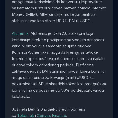
omogućava korisnicima da konvertuju kriptovalute
sa kamatom u stabilni novac nazvan “Magic Internet
Money (MIM). MIM se dalje može zameniti za
stabilni novac kao što je USDT, DAI ili USDC.
Alchemix
: Alchemix je DeFi 2.0 aplikacija koja
kombinuje direktne pozajmice sa visokim prinosom
kako bi omogućila samootplaćujuće dugove.
Korisnici Alchemix-a mogu da kreiraju sintetičke
tokene koji iskorišćavaju Alchemix sistem za isplatu
dugova tokom određenog perioda. Platforma
zahteva deposit DAI stabilnog novca, kojeg korisnici
mogu da iskoriste za kovanje (mint) alUSD za
pozajmice. alUSD je sintetički token koji omogućava
korisnicima da pozajme do 50% od depozitovanog
kolaterala.
Još neki DeFi 2.0 projekti vredni pomena
su
Tokemak
i
Convex Finance
.