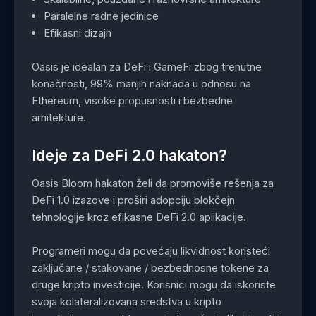
Paralelne radne jedinice
Efikasni dizajn
Oasis je idealan za DeFi i GameFi zbog trenutne
konačnosti, 99% manjih naknada u odnosu na
Ethereum, visoke propusnosti i bezbedne
arhitekture.
Ideje za DeFi 2.0 hakaton?
Oasis Bloom hakaton želi da promoviše rešenja za
DeFi 1.0 izazove i proširi adopciju blokčejn
tehnologije kroz efikasne DeFi 2.0 aplikacije.
Programeri mogu da povećaju likvidnost koristeći
zaključane / stakovane / bezbednosne tokene za
druge kripto investicije. Korisnici mogu da iskoriste
svoja kolateralizovana sredstva u kripto