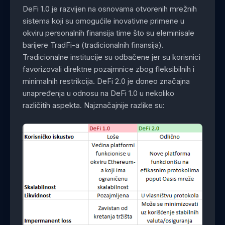
DeFi 1.0 je razvijen na osnovama otvorenih mrežnih
sistema koji su omogućile inovativne primene u
okviru personalnih finansija time što su eleminisale
barijere TradFi-a (tradicionalnih finansija).
Tradicionalne institucije su odbačene jer su korisnici
favorizovali direktne pozajmnice zbog fleksibilnih i
minimalnih restrikcija. DeFi 2.0 je doneo značajna
unapređenja u odnosu na DeFi 1.0 u nekoliko
različitih aspekta. Najznačajnije razlike su: