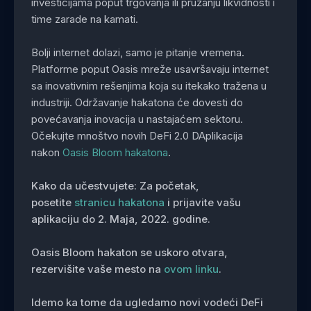
investicijama poput trgovanja ili pružanju likvidnosti i
time zarade na kamati.
Bolji internet dolazi, samo je pitanje vremena.
Platforme poput Oasis mreže usavršavaju internet
sa inovativnim rešenjima koja su itekako tražena u
industriji. Održavanje hakatona će dovesti do
povećavanja inovacija u nastajaćem sektoru.
Očekujte mnoštvo novih DeFi 2.0 DAplikacija
nakon
Oasis Bloom hakatona
.
Kako da učestvujete: Za početak,
posetite
stranicu hakatona
i prijavite vašu
aplikaciju do 2. Maja, 2022. godine.
Oasis Bloom hakaton se uskoro otvara,
rezervišite vaše mesto na
ovom linku
.
Idemo ka tome da ugledamo novi vodeći DeFi