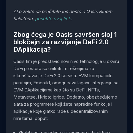
Ako želite da pročitate još nešto o Oasis Bloom
hakatonu,
posetite ovaj link
.
Zbog čega je Oasis savršen sloj 1
blokčejn za razvijanje DeFi 2.0
DAplikacija?
Oasis tim je predstavio novi nivo tehnologije u okviru
DeFi prostora sa unikatnim rešenjima za
iskorišćavanje DeFi 2.0 servisa. EVM kompatibilni
paratajm, Emerald, omogućava laganu integraciju sa
EVM DAplikacijama kao što su DeFi, NFTs,
Metavetse, i kripto igrice. Dodatno, obezbeđujemo
alata za programere koji žete napredne funkcije i
aplikacije koje glatko rade u decentralizovanim
mrežama, poput:
Skalabilne, pouzdane i raznovrsne arhitekture