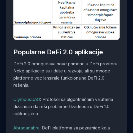
Popularne DeFi 2.0 aplikacije
DeFi 2.0 omogućava nove primene u DeFi prostoru.
Neke aplikacije su i dalje u razvoju, ali su mnoge
platforme već lansirale funkcionalna DeFi 2.0
rešenja.
OlympusDAO
: Protokol sa algoritmičnim valutama
dizajniran da reši probleme likvidnosti u DeFi 1.0
aplikacijama
Abracadabra
: DeFi platforma za pozajmice koja