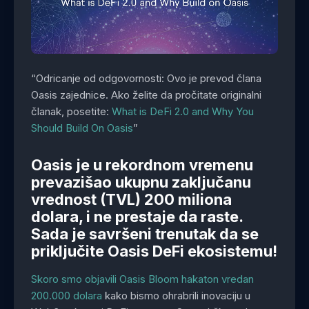
“Odricanje od odgovornosti: Ovo je prevod člana
Oasis zajednice. Ako želite da pročitate originalni
članak, posetite:
What is DeFi 2.0 and Why You
Should Build On Oasis
”
Oasis je u rekordnom vremenu
prevazišao ukupnu zaključanu
vrednost (TVL) 200 miliona
dolara, i ne prestaje da raste.
Sada je savršeni trenutak da se
priključite Oasis DeFi ekosistemu!
Skoro smo objavili Oasis Bloom hakaton vredan
200.000 dolara
kako bismo ohrabrili inovaciju u