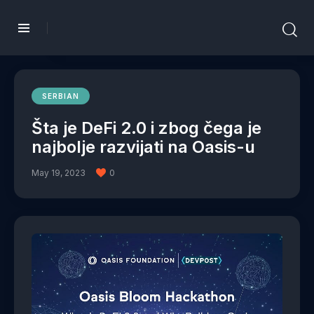
SERBIAN
Šta je DeFi 2.0 i zbog čega je
najbolje razvijati na Oasis-u
May 19, 2023
0