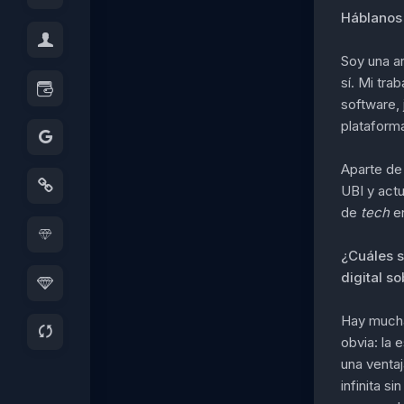
Háblanos 
Soy una a
sí. Mi tra
software, 
plataform
Aparte de 
UBI y actu
de
tech
en
¿Cuáles so
digital so
Hay muchas
obvia: la 
una venta
infinita s