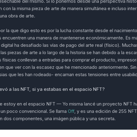
esechable del mismo. Si lo ponemos desde una perspectiva hist
n con la misma pieza de arte de manera simultánea e incluso inter
una obra de arte.
or la que digo esto es por la lucha constante desde el nacimiento 
tas encuentren una manera de mantenerse económicamente. Es más,
digital ha desafiado las vías de pago del arte real (físico). Mucha
las piezas de arte a lo largo de la historia se han debido a la esc
 físicas conllevan a entradas para comprar el producto, impresor
nen que ver con la escasez que he mencionado anteriormente. Si
sias que les han rodeado- encarnan estas tensiones entre usabili
levó a las NFT, si ya estabas en el espacio NFT?
 que estoy en el espacio NFT — Yo misma lancé un proyecto NFT 
 un poco convencional. Se llama
Off
, y es una edición de 255 NF
nen dos componentes, una imágen pública y una secreta.