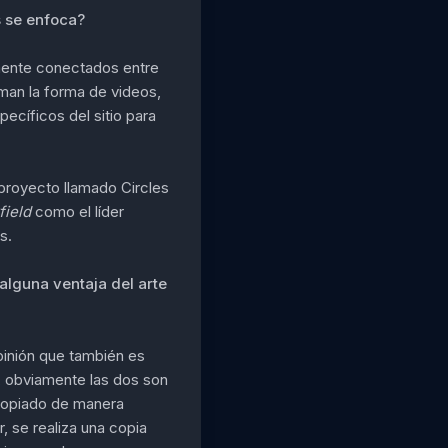
s se enfoca?
amente conectados entre
oman la forma de videos,
ecíficos del sitio para
n proyecto llamado Circles
field
como el líder
s.
e alguna ventaja del arte
pinión que también es
es, obviamente las dos son
copiado de manera
r, se realiza una copia