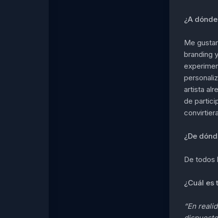
¿A dónde 
Me gustarí
branding y
experimen
personali
artista al
de partici
convirtier
¿De dónde
De todos l
¿Cuál es 
“En reali
dispuesto 