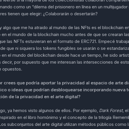
mando como un “dilema del prisionero en línea en un multijugador
es tienen que elegir: ¿Colaborarán o desertarán?
y algo que me ha atraido al mundo de las NFts es el blockchain e
o en el mundo de la blockchain mucho antes de que se crearan la
que las NFTs estuvieran en el formato de ERC721. Empecé trabaj
de que ni siquiera los tokens fungibles se usarán o se estandari
o en el mundo del blockchain desde hace un tiempo, he sido arti
s decir, por supuesto que me interesan las intersecciones de es
e opuestos.
r crees que podría aportar la privacidad al espacio de arte di
ico o ideas que podrían desbloquearse incorporando nueva t
ión de la privacidad en el arte digital?
go, ya hemos visto algunos de ellos. Por ejemplo,
Dark Forest,
el
nspirado en el libro homónimo y el concepto de la trilogía Remem
 Los subconjuntos del arte digital utilizan métodos públicos como l