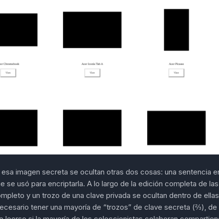
 esa imagen secreta se ocultan otras dos cosas: una sentencia en
e se usó para encriptarla. A lo largo de la edición completa de l
pleto y un trozo de una clave privada se ocultan dentro de ellas.
necesario tener una mayoría de “trozos” de clave secreta (⅔), de
 leerse si la mayoría de los coleccionistas colaboran compartie