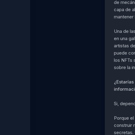
de mecánic
capa de a
mantener 
Una de la
en una gal
artistas d
puede con
los NFTs 
sobre la i
¿Estarías
informaci
Si, depend
Porque el 
construir 
secretas.