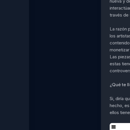
nueva y d
interactúa
través de 
La razón p
los artis
contenido 
monetizar 
Las piezas
estas tie
controver
¿Qué te l
Si, diría
hecho, es
ellos tie