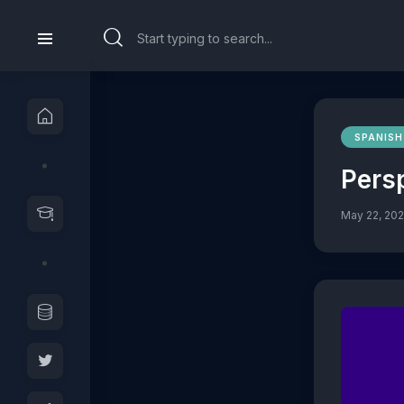
SPANISH
Persp
May 22, 20