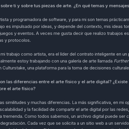
sobre ti y sobre tus piezas de arte. ¿En qué temas y mensaje
rtista y programadora de software, y para mi son temas práctic
bajo es impulsado por ideas, y depende del contexto, mis ideas t
juegos y eventos. A veces me gusta decir que realizo trabajos esp
as y protocolos.
mi trabajo como artista, era el líder del contrato inteligente en u
almente estoy trabajando con una galería de arte llamada
Further
 Culturstake, una plataforma para la toma de decisiones culturale
n las diferencias entre el arte físico y el arte digital? ¿Exist
bre el arte físico?
 similitudes y muchas diferencias. La más significativa, en mi o
escalabilidad y la facilidad de compartir el arte digital por las red
ja tremenda. Como todos sabemos, un archivo digital puede ser 
in degradación. Cada vez que se solicita a un sitio web a un servido