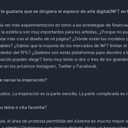
le gustaría que se dirigiera el espacio de arte digital/NFT en
a ver más experimentación en torno a las estrategias de financiaci
 la estética son muy importantes para los artisitas, ¿Porque no p
tar más con el diseño de mi página? ¿Dónde están los modelos 
zables? ¿Sabías que la mayoría de los mercados de NFT limitan el
rededor del 10%? ¿Quiénes son estas plataformas para decirles a 
pación pueden elegir? Sería muy triste si dos o tres de los gran
an en los próximos Instagram, Twitter y Facebook.
 sacas la inspiración?
ados. La inspiración es la parte sencilla. La parte complicada es
tu lema o cita favorita?
dad, el área de protesta permitida del sistema es mucho mayor d
a admitir.”
Pertenece a un ensayo titulado
Hacia un tercer cine
d