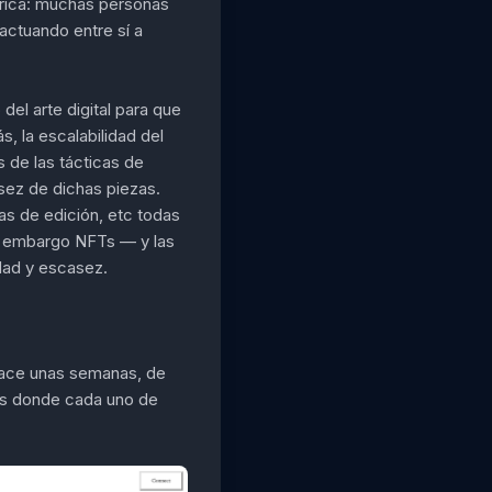
órica: muchas personas
actuando entre sí a
del arte digital para que
 la escalabilidad del
s de las tácticas de
asez de dichas piezas.
as de edición, etc todas
n embargo NFTs — y las
dad y escasez.
hace unas semanas, de
Ts donde cada uno de