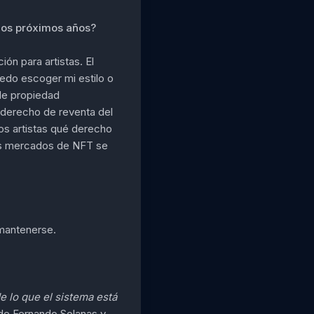
 los próximos años?
ón para artistas. El
uedo escoger mi estilo o
de propiedad
 derecho de reventa del
los artistas qué derecho
des mercados de NFT se
 mantenerse.
e lo que el sistema está
e Fernando Solanas y