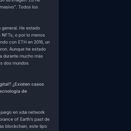
 masivo”. Todos los
n general. He estado
s NFTs, o por lo menos
ando con ETH en 2016, un
zaron. Aunque he estado
sta durante mucho más
tos dos mundos
gital? ¿Existen casos
ecnología de
 juego en xdai network
brance of Earth’s past de
as blockchain, este tipo