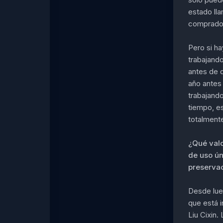
estado lla
comprador
Pero si ha
trabajand
antes de 
año antes 
trabajand
tiempo, e
totalment
¿Qué valo
de uso ún
preservac
Desde lue
que está i
Liu Cixin.