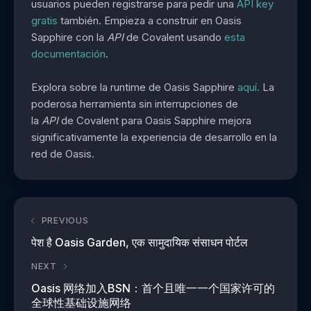
usuarios pueden registrarse para pedir una
API key
gratis
también. Empieza a construir en Oasis
Sapphire con la
API
de Covalent usando
esta
documentación
.
Explora sobre la runtime de Oasis Sapphire
aquí.
La
poderosa herramienta sin interrupciones de
la
API
de Covalent para Oasis Sapphire mejora
significativamente la experiencia de desarrollo en la
red de Oasis.
PREVIOUS
पेश है Oasis Garden, एक सामुदायिक संसाधन पोर्टल
NEXT
Oasis 网络加入BSN：首个且唯一一个国家许可的
全球性基础设施网络