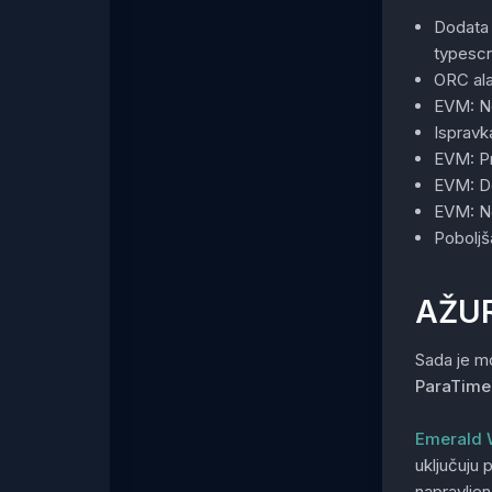
Dodata 
typescr
ORC ala
EVM: Ne
Ispravk
EVM: Pr
EVM: Do
EVM: Ne
Poboljš
AŽUR
Sada je mo
ParaTime
Emerald 
uključuju
napravljen