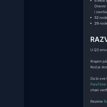
Efekat 
Dnevni 
i završa
52
node
29
node
RAZV
U Q3 smo v
Krajem jul
Kod je do
Da bi sve
ParaTime
chain veri
Rezime
R