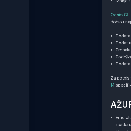
Manje U
Oasis CLI
dobio una
Dodata 
Dodat u
Pronala
Podrška
Dodata 
Za potpis
14
specifik
AŽUR
Emerald 
inciden