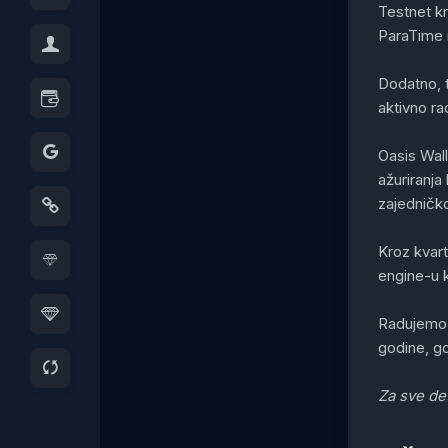
Testnet kr
ParaTime 
Dodatno, t
aktivno ra
Oasis Wal
ažuriranja
zajedničk
Kroz kvart
engine-u k
Radujemo 
godine, gd
Za sve det