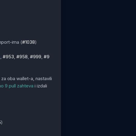
mport-ima (
#1038
)
9
,
#953
,
#958
,
#999
,
#9
a oba wallet-a, nastavili
mo 9 pull zahteva
i izdali
5
)