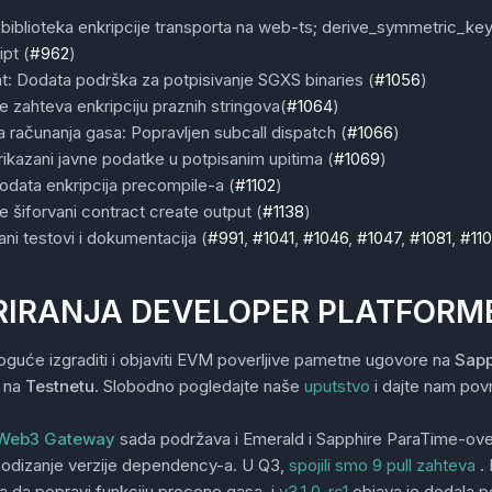
biblioteka enkripcije transporta na web-ts; derive_symmetric_key t
ipt (
#962
)
t: Dodata podrška za potpisivanje SGXS binaries (
#1056
)
 zahteva enkripciju praznih stringova(
#1064
)
a računanja gasa: Popravljen subcall dispatch (
#1066
)
ikazani javne podatke u potpisanim upitima (
#1069
)
data enkripcija precompile-a (
#1102
)
 šiforvani contract create output (
#1138
)
ani testovi i dokumentacija (
#991
,
#1041
,
#1046
,
#1047
,
#1081
,
#110
IRANJA DEVELOPER PLATFORM
guće izgraditi i objaviti EVM poverljive pametne ugovore na
Sapp
na
Testnetu
. Slobodno pogledajte naše
uputstvo
i dajte nam povr
Web3 Gateway
sada podržava i Emerald i Sapphire ParaTime-ove.
 podizanje verzije dependency-a. U Q3,
spojili smo 9 pull zahteva
.
a da popravi funkciju procene gasa, i
v3.1.0-rc1
objava je dodala p