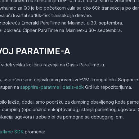
bear marketa na korišćenje DeFi-a može da se vidi na volumenu t
vrhunac za Q3 je bio početkom Jula sa oko 60k transakcija po da
vajući kvartal sa 16k-18k transakcija dnevno.
 pokreću Emerald ParaTime na Mainnet-u 30. septembra.
i pokreću Cipher ParaTime na Mainnet-u 30- septembra.
OJ PARATIME-A
ideli veliku količinu razvoja na Oasis ParaTime-u.
a, uspešno smo objavili novi poverljivi EVM-kompatibilni
Sapphire
stupan na
sapphire-paratime
i
oasis-sdk
GitHub repozitorijuma.
 bilo lakše, dodali smo podršku za dumping obavljenog koda pam
i dumping (opcionalno enkriptovanog) stanja pametnog ugovora. 
fikaciju ugovora i trebalo bi da pomogne sa debugging-om.
untime SDK
promena: