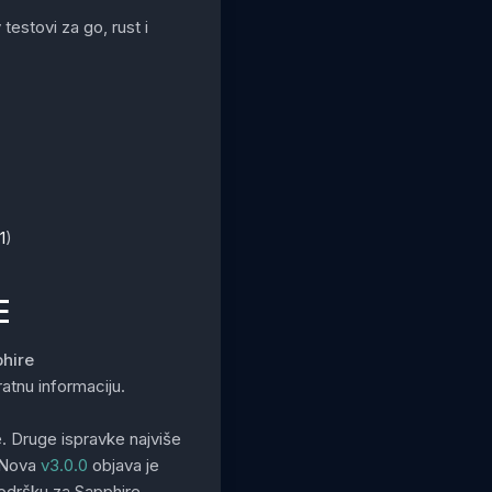
estovi za go, rust i
1
)
E
hire
atnu informaciju.
 Druge ispravke najviše
 Nova
v3.0.0
objava je
odršku za Sapphire.