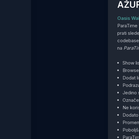
AŽU
Oasis Wa
ParaTime 
prati sled
codebase
na
ParaT
Show li
Browser
Dodat l
Podrazu
Jedino 
Označen
Ne koris
Dodato 
Promenj
Poboljš
ParaTim