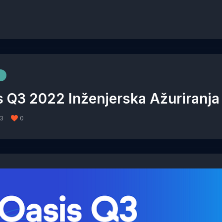
s Q3 2022 Inženjerska Ažuriranja
23
0