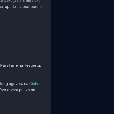
ransakcija na Emerald-u.
nu, opadajaći postepeno
 ParaTime
na
Testnetu
.
etnog ugovora na
Cipher
Ovo otvara put za on-