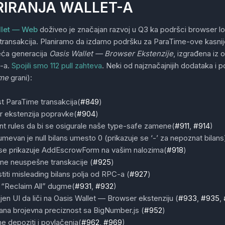
RIRANJA WALLET-A
llet — Web
doživeo je značajan razvoj u Q3 ka podršci browser lok
transakcija. Planiramo da izdamo podršku za ParaTime-ove kasnij
eća generacija
Oasis Wallet — Browser Ekstenzije
, izgrađena iz
-a.
Spojili smo 112 pull zahteva
. Neki od najznačajnijih dodataka i p
ime
grani):
st ParaTime transakcija(
#849
)
 ekstenzija popravke(
#904
)
int rules da bi se osigurale naše type-safe zamene(
#911
,
#914
)
mevan je null bilans umesto 0 (prikazuje se ‘-’ za nepoznat bilans
se prikazuje AddEscrowForm na vašim nalozima(
#918
)
e neuspešne transkacije (
#925
)
titi misleading bilans polja od RPC-a (
#927
)
“Reclaim All” dugme(
#931
,
#932
)
en UI da liči na Oasis Wallet — Browser ekstenziju (
#933
,
#935
,
ana brojevna preciznost sa BigNumber.js (
#952
)
e depoziti i povlačenja(
#962
,
#969
)