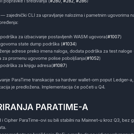
I popravke i sređivanja (
#280
,
#282
,
#286
)
— zajednički CLI za upravljanje nalozima i pametnim ugovorima n
pređenja:
podrška za izbacivanje postavljenih WASM ugovora(
#1007
)
govorna state dump podrška (
#1034
)
ženje adrese preko imena naloga, dodata podrška za test naloge 
 za promenu ugovorne polise poboljšanja(
#1052
)
podrška za knjigu adresa(
#1087
)
ivanje ParaTime transkacije sa hardver wallet-om poput Ledger-a
acija je predložena. Implementacija će početi u Q4.
IRANJA PARATIME-A
i Cipher ParaTime-ovi su bili stabilni na Mainnet-u kroz Q3, bez ga
ata.