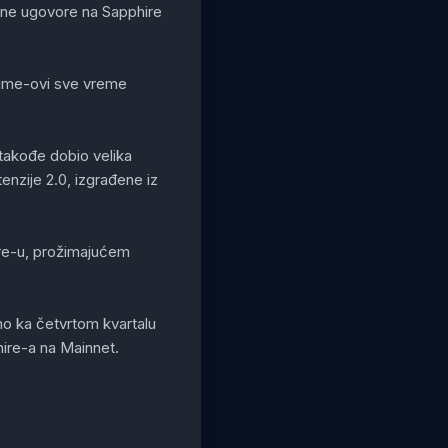
etne ugovore na Sapphire
aTime-ovi sve vreme
takođe dobio velika
enzije 2.0, izgrađene iz
Core-u, prožimajućem
o ka četvrtom kvartalu
phire-a na Mainnet.