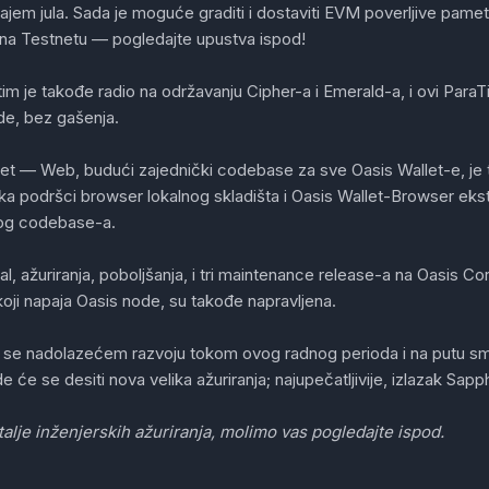
ajem jula. Sada je moguće graditi i dostaviti EVM poverljive pam
na Testnetu — pogledajte upustva ispod!
im je takođe radio na održavanju Cipher-a i Emerald-a, i ovi Par
de, bez gašenja.
let — Web, budući zajednički codebase za sve Oasis Wallet-e, je 
 ka podršci browser lokalnog skladišta i Oasis Wallet-Browser ekst
og codebase-a.
al, ažuriranja, poboljšanja, i tri maintenance release-a na Oasis 
oji napaja Oasis node, su takođe napravljena.
se nadolazećem razvoju tokom ovog radnog perioda i na putu sm
e će se desiti nova velika ažuriranja; najupečatljivije, izlazak Sap
alje inženjerskih ažuriranja, molimo vas pogledajte ispod.