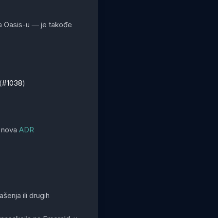
a Oasis-u — je takođe
(
#1038
)
, nova
ADR
šenja ili drugih