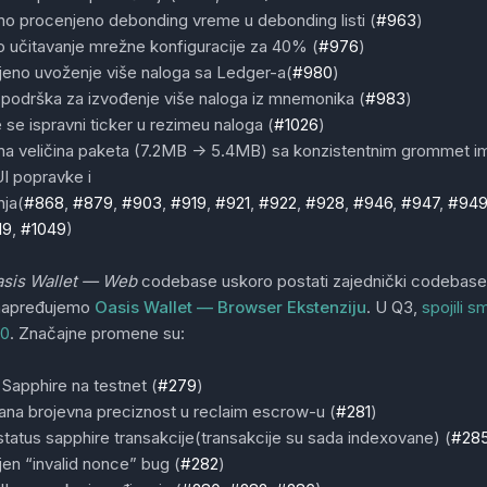
no procenjeno debonding vreme u debonding listi (
#963
)
 učitavanje mrežne konfiguracije za 40% (
#976
)
jeno uvoženje više naloga sa Ledger-a(
#980
)
podrška za izvođenje više naloga iz mnemonika (
#983
)
 se ispravni ticker u rezimeu naloga (
#1026
)
a veličina paketa (7.2MB -> 5.4MB) sa konzistentnim grommet i
I popravke i
nja(
#868
,
#879
,
#903
,
#919
,
#921
,
#922
,
#928
,
#946
,
#947
,
#94
19
,
#1049
)
sis Wallet — Web
codebase uskoro postati zajednički codebase z
napređujemo
Oasis Wallet — Browser Ekstenziju
. U Q3,
spojili s
.0
. Značajne promene su:
Sapphire na testnet (
#279
)
ana brojevna preciznost u reclaim escrow-u (
#281
)
 status sapphire transakcije(transakcije su sada indexovane) (
#28
jen “invalid nonce” bug (
#282
)