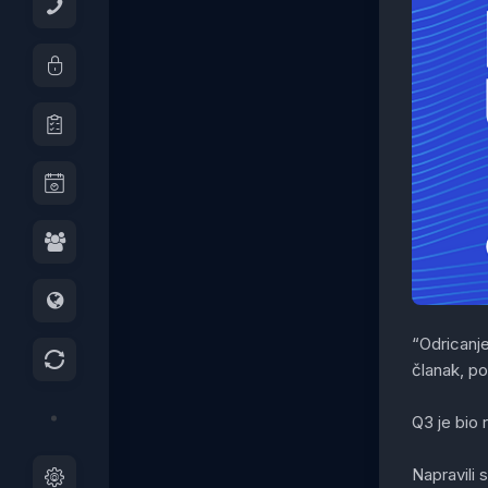
“Odricanje
članak, po
Q3 je bio 
Napravili 