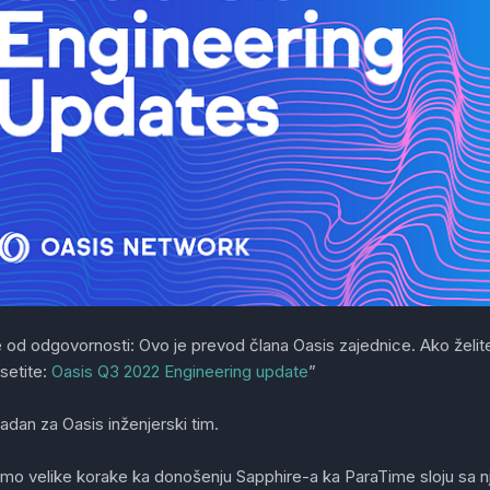
 od odgovornosti: Ovo je prevod člana Oasis zajednice. Ako želite 
setite:
Oasis Q3 2022 Engineering update
”
radan za Oasis inženjerski tim.
smo velike korake ka donošenju Sapphire-a ka ParaTime sloju sa 