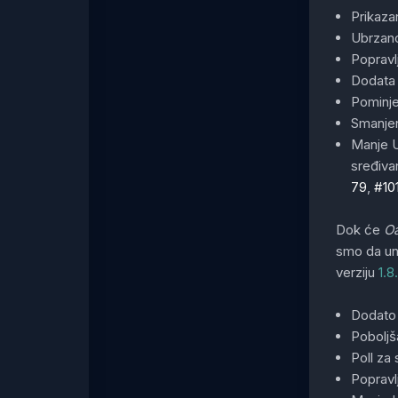
Prikaza
Ubrzano
Popravl
Dodata 
Pominje
Smanjen
Manje U
sređiva
79
,
#10
Dok će
Oa
smo da u
verziju
1.8
Dodato 
Poboljš
Poll za
Popravl