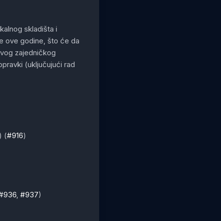
alnog skladišta i
e ove godine, što će da
 ovog zajedničkog
opravki (uključujući rad
) (
#916
)
#936
,
#937
)