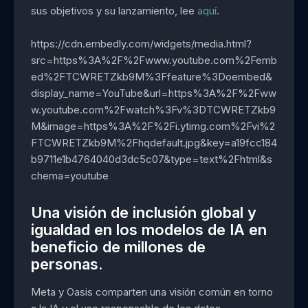
sus objetivos y su lanzamiento, lee
aquí
.
https://cdn.embedly.com/widgets/media.html?
src=https%3A%2F%2Fwww.youtube.com%2Femb
ed%2FTCWRETZkb9M%3Ffeature%3Doembed&
display_name=YouTube&url=https%3A%2F%2Fww
w.youtube.com%2Fwatch%3Fv%3DTCWRETZkb9
M&image=https%3A%2F%2Fi.ytimg.com%2Fvi%2
FTCWRETZkb9M%2Fhqdefault.jpg&key=a19fcc184
b9711e1b4764040d3dc5c07&type=text%2Fhtml&s
chema=youtube
Una visión de inclusión global y
igualdad en los modelos de IA en
beneficio de millones de
personas.
Meta y Oasis comparten una visión común en torno