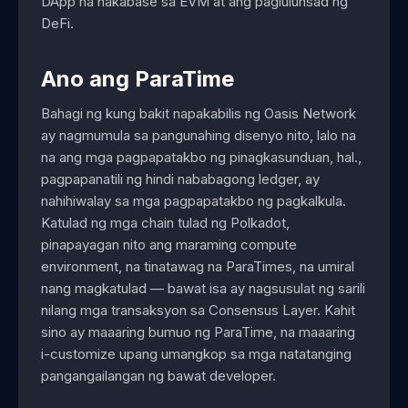
DApp na nakabase sa EVM at ang paglulunsad ng
DeFi.
Ano ang ParaTime
Bahagi ng kung bakit napakabilis ng Oasis Network
ay nagmumula sa pangunahing disenyo nito, lalo na
na ang mga pagpapatakbo ng pinagkasunduan, hal.,
pagpapanatili ng hindi nababagong ledger, ay
nahihiwalay sa mga pagpapatakbo ng pagkalkula.
Katulad ng mga chain tulad ng Polkadot,
pinapayagan nito ang maraming compute
environment, na tinatawag na ParaTimes, na umiral
nang magkatulad — bawat isa ay nagsusulat ng sarili
nilang mga transaksyon sa Consensus Layer. Kahit
sino ay maaaring bumuo ng ParaTime, na maaaring
i-customize upang umangkop sa mga natatanging
pangangailangan ng bawat developer.