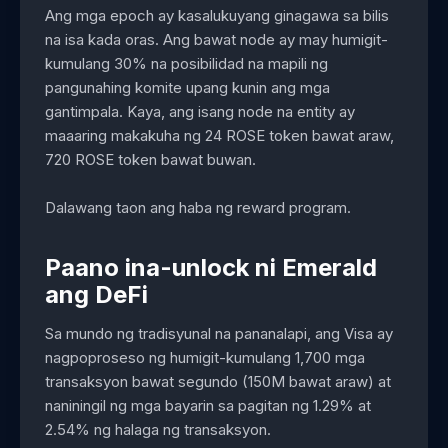
Ang mga epoch ay kasalukuyang ginagawa sa bilis
na isa kada oras. Ang bawat node ay may humigit-
kumulang 30% na posibilidad na mapili ng
pangunahing komite upang kunin ang mga
gantimpala. Kaya, ang isang node na entity ay
maaaring makakuha ng 24 ROSE token bawat araw,
720 ROSE token bawat buwan.
Dalawang taon ang haba ng reward program.
Paano ina-unlock ni Emerald
ang DeFi
Sa mundo ng tradisyunal na pananalapi, ang Visa ay
nagpoproseso ng humigit-kumulang 1,700 mga
transaksyon bawat segundo (150M bawat araw) at
naniningil ng mga bayarin sa pagitan ng 1.29% at
2.54% ng halaga ng transaksyon.