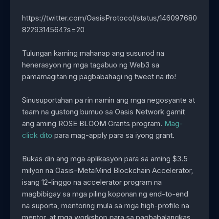
https://twitter.com/OasisProtocol/status/146097680
8229314564?s=20
Tulungan kaming mahanap ang susunod na
henerasyon ng mga tagabuo ng Web3 sa
pamamagitan ng pagbabahagi ng tweet na ito!
Sinusuportahan pa rin namin ang mga negosyante at
team na gustong bumuo sa Oasis Network gamit
ang aming ROSE BLOOM Grants program.
Mag-
click dito
para mag-apply para sa iyong grant.
Bukas din ang mga aplikasyon para sa aming $3.5
milyon na Oasis-MetaMind Blockchain Accelerator,
isang 12-linggo na accelerator program na
magbibigay sa mga piling koponan ng end-to-end
na suporta, mentoring mula sa mga high-profile na
mentor, at mga workshop para sa pagbabalangkas