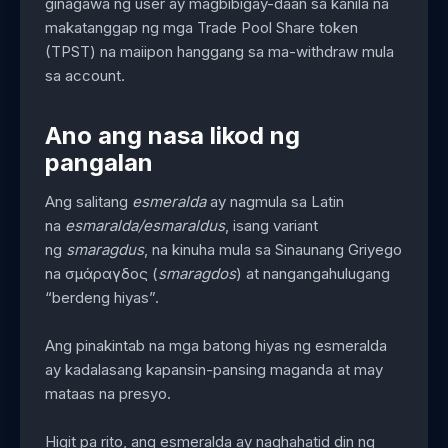
ginagawa ng user ay magbibigay-daan sa kanila na
makatanggap ng mga Trade Pool Share token
(TPST) na maiipon hanggang sa ma-withdraw mula
sa account.
Ano ang nasa likod ng
pangalan
Ang salitang
esmeralda
ay nagmula sa Latin
na
esmaralda/esmaraldus
, isang variant
ng
smaragdus
, na kinuha mula sa Sinaunang Griyego
na σμάραγδος (
smaragdos
) at nangangahulugang
“berdeng hiyas”.
Ang pinakintab na mga batong hiyas ng esmeralda
ay kadalasang kapansin-pansing maganda at may
mataas na presyo.
Higit pa rito, ang esmeralda ay naghahatid din ng