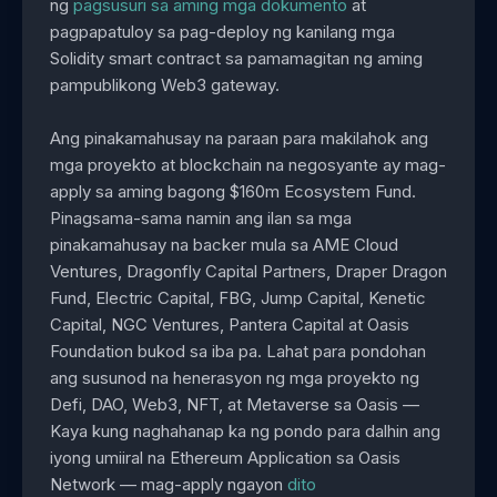
ng
pagsusuri sa aming mga dokumento
at
pagpapatuloy sa pag-deploy ng kanilang mga
Solidity smart contract sa pamamagitan ng aming
pampublikong Web3 gateway.
Ang pinakamahusay na paraan para makilahok ang
mga proyekto at blockchain na negosyante ay mag-
apply sa aming bagong $160m Ecosystem Fund.
Pinagsama-sama namin ang ilan sa mga
pinakamahusay na backer mula sa AME Cloud
Ventures, Dragonfly Capital Partners, Draper Dragon
Fund, Electric Capital, FBG, Jump Capital, Kenetic
Capital, NGC Ventures, Pantera Capital at Oasis
Foundation bukod sa iba pa. Lahat para pondohan
ang susunod na henerasyon ng mga proyekto ng
Defi, DAO, Web3, NFT, at Metaverse sa Oasis —
Kaya kung naghahanap ka ng pondo para dalhin ang
iyong umiiral na Ethereum Application sa Oasis
Network — mag-apply ngayon
dito