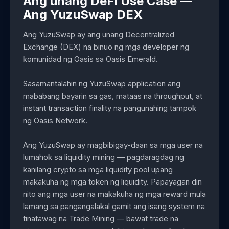
Ang unang DeFi Use Case —
Ang YuzuSwap DEX
Ang YuzuSwap ay ang unang Decentralized
Exchange (DEX) na binuo ng mga developer ng
komunidad ng Oasis sa Oasis Emerald.
Sasamantalahin ng YuzuSwap application ang
mababang bayarin sa gas, mataas na throughput, at
instant transaction finality na pangunahing tampok
ng Oasis Network.
Ang YuzuSwap ay magbibigay-daan sa mga user na
lumahok sa liquidity mining — pagdaragdag ng
kanilang crypto sa mga liquidity pool upang
makakuha ng mga token ng liquidity. Papayagan din
nito ang mga user na makakuha ng mga reward mula
lamang sa pangangalakal gamit ang isang system na
tinatawag na Trade Mining — bawat trade na