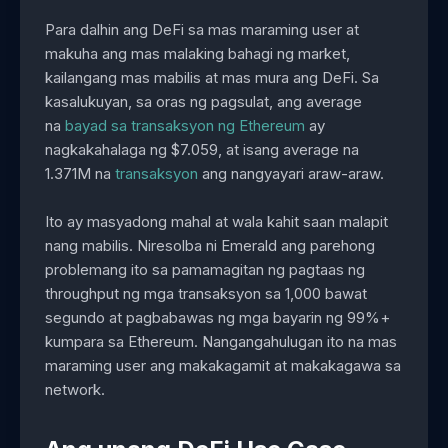
Para dalhin ang DeFi sa mas maraming user at
makuha ang mas malaking bahagi ng market,
kailangang mas mabilis at mas mura ang DeFi. Sa
kasalukuyan, sa oras ng pagsulat, ang average
na
bayad sa transaksyon ng Ethereum
ay
nagkakahalaga ng $7.059, at isang average na
1.371M na
transaksyon
ang nangyayari araw-araw.
Ito ay masyadong mahal at wala kahit saan malapit
nang mabilis. Niresolba ni Emerald ang parehong
problemang ito sa pamamagitan ng pagtaas ng
throughput ng mga transaksyon sa 1,000 bawat
segundo at pagbabawas ng mga bayarin ng 99%+
kumpara sa Ethereum. Nangangahulugan ito na mas
maraming user ang makakagamit at makakagawa sa
network.