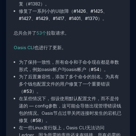
复（#1382）。
修复了一系列小的UI故障（
#1426
、
#1425
、
#1427
、
#1429
、
#1417
、
#1401
、
#1370
）。
总共合并了
53个
拉取请求。
Oasis CLI
也进行了更新。
为了保持一致性，所有命令和子命令现在都是单数
形式，例如oasis帐户与oasis帐户（
#54
）。
为了后置兼容性，添加了多个命令的别名。为具有
多个钱包配置文件的用户修复了一个重要错误
（
#53
）。
在某些情况下，假设使用默认配置文件，而不是传
递的 — config参数，这可能会导致出现管理错误钱
包的情况。Oasis节点过早关闭连接时发生的宕机已
修复（
#58
）。
在一些Linux发行版上，Oasis CLI无法访问
Ledger，因为所需的库尚还未有链接。所有必需的