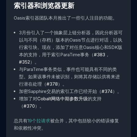
索引器和浏览器更新
Oasis索引器团队本月推出了一些引人注目的功能。
3月份引入了一个抽象层上链分析器，因此分析器可
以与不同（存档）版本的Oasis节点进行对话，以执
行索引块。现在，添加了对任意Oasis核心和SDK版
本的支持，用于索引ParaTime事务（
#383
，
#352
）。
与ParaTime事务类似，事件也可能具有不同的类
型。如果该事件未被识别，则将其存储以供将来进
行潜在处理（
#378
）。
加密Sapphire交易的索引工作已经开始（
#374
）。
增加了对
Cobalt网络中期参数升级
的支持
（
#370
）。
总共有
19个拉请求
被合并，其中包括较小的错误修复
和依赖性冲突。