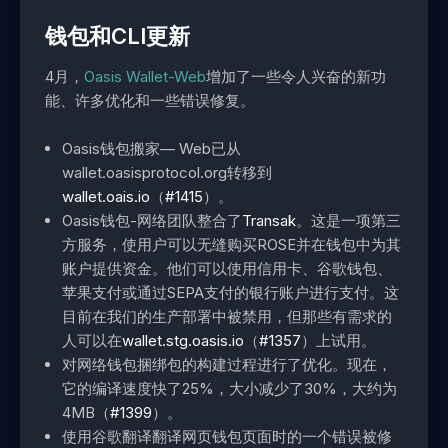
钱包和CLI更新
4月，
Oasis Wallet-Web
增加了一些令人兴奋的新功
能、许多优化和一些错误修复。
Oasis钱包搬家— Web已从
wallet.oasisprotocol.org转移到
wallet.oais.io
（
#1415
）。
Oasis钱包-网络团队整合了
Transak
。这是一项第三
方服务，使用户可以无缝购买ROSE并在钱包中为其
账户提供资金。他们可以使用信用卡、谷歌钱包、
苹果支付或通过SEPA支付的银行账户进行支付。这
目前在我们的生产部署中被禁用，但那些有需求的
人可以在
wallet.stg.oasis.io
（
#1357
）上试用。
对网络钱包捆绑包的构建过程进行了优化。现在，
它的编译速度快了25%，大小减少了30%，大约为
4MB（
#1399
）。
使用谷歌翻译翻译网页钱包页面时的一个错误被修