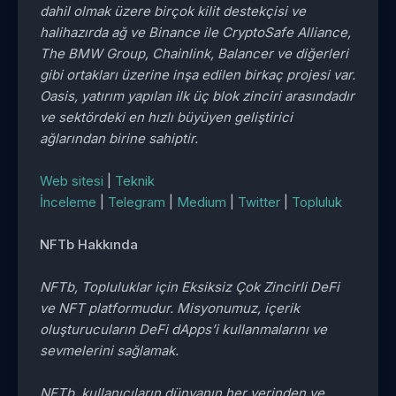
dahil olmak üzere birçok kilit destekçisi ve
halihazırda ağ ve Binance ile CryptoSafe Alliance,
The BMW Group, Chainlink, Balancer ve diğerleri
gibi ortakları üzerine inşa edilen birkaç projesi var.
Oasis, yatırım yapılan ilk üç blok zinciri arasındadır
ve sektördeki en hızlı büyüyen geliştirici
ağlarından birine sahiptir.
Web sitesi
|
Teknik
İnceleme
|
Telegram
|
Medium
|
Twitter
|
Topluluk
NFTb Hakkında
NFTb, Topluluklar için Eksiksiz Çok Zincirli DeFi
ve NFT platformudur. Misyonumuz, içerik
oluşturucuların DeFi dApps’i kullanmalarını ve
sevmelerini sağlamak.
NFTb, kullanıcıların dünyanın her yerinden ve