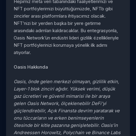
Hepimiz meta veri tabanındaki faaliyetlerimizi ve
NFT portföylerimizi büyüttüğümüzde, NFTb gibi
zincirler arası platformlara ihtiyacımız olacak.
NFT’nizi bir yerden başka bir yere getirme
arasındaki adımları kaldıracaklar. Bu entegrasyonla,
Oasis Network’ün endüstri lideri gizlilik özellikleriyle
NFT portföylerinizi korumaya yönelik ilk adımı
atıyorlar.
Oasis Hakkında
Oasis, önde gelen merkezi olmayan, gizlilik etkin,
Layer-1 blok zinciri ağıdır. Yüksek verimi, düşük
gaz ücretleri ve güvenli mimarisi ile bir araya
gelen Oasis Network, ölçeklenebilir DeFi’yi
güçlendirebilir, Açık Finansta devrim yaratarak ve
onu tüccarların ve erken benimseyenlerin
ötesinde bir kitle pazarına genişletebilir. Oasis’in
Andreessen Horowitz, Polychain ve Binance Labs