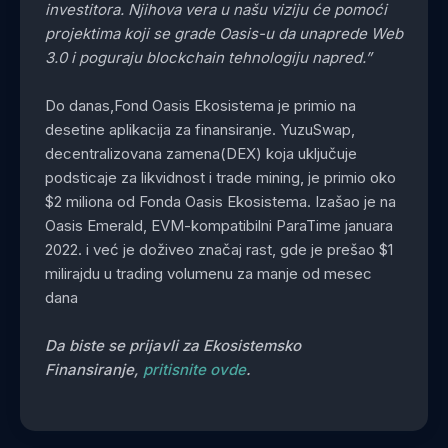
investitora. Njihova vera u našu viziju će pomoći
projektima koji se grade Oasis-u da unaprede Web
3.0 i poguraju blockchain tehnologiju napred.”
Do danas,Fond Oasis Ekosistema je primio na
desetine aplikacija za finansiranje. YuzuSwap,
decentralizovana zamena(DEX) koja uključuje
podsticaje za likvidnost i trade mining, je primio oko
$2 miliona od Fonda Oasis Ekosistema. Izašao je na
Oasis Emerald, EVM-kompatibilni ParaTime januara
2022. i već je doživeo značaj rast, gde je prešao $1
milirajdu u trading volumenu za manje od mesec
dana
Da biste se prijavli za Ekosistemsko
Finansiranje,
pritisnite ovde
.