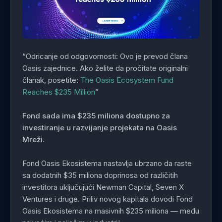
“Odricanje od odgovornosti: Ovo je prevod člana
Oasis zajednice. Ako želite da pročitate originalni
članak, posetite:
The Oasis Ecosystem Fund
Reaches $235 Million
”
Fond sada ima $235 miliona dostupno za
investiranje u razvijanje projekata na Oasis
Mreži.
Fond Oasis Ekosistema nastavlja ubrzano da raste
sa dodatnih $35 miliona doprinosa od različitih
investitora uključujući Newman Capital, Seven X
Ventures i druge. Priliv novog kapitala dovodi Fond
Oasis Ekosistema na masivnih $235 miliona — među