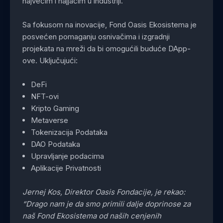
najvećim i najjačim u industriji.
Sa fokusom na inovacije, Fond Oasis Ekosistema je
posvećen pomaganju osnivačima i izgradnji
projekata na mreži da bi omogućili buduće DApp-
ove. Uključujući:
DeFi
NFT-ovi
Kripto Gaming
Metaverse
Tokenizacija Podataka
DAO Podataka
Upravljanje podacima
Aplikacije Privatnosti
Jernej Kos, Direktor Oasis Fondacije, je rekao:
“Drago nam je da smo primili dalje doprinose za
naš Fond Ekosistema od naših cenjenih