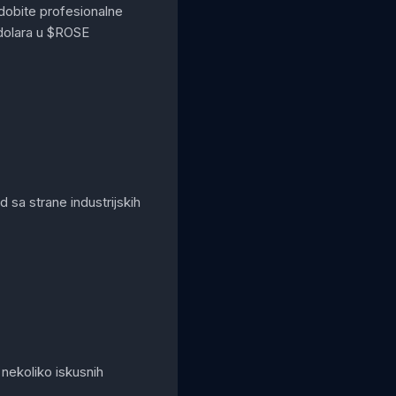
 dobite profesionalne
 dolara u $ROSE
 sa strane industrijskih
 nekoliko iskusnih