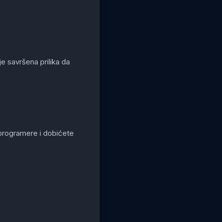
e savršena prilika da
 programere i dobićete