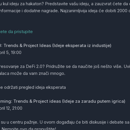
 kul ideju za hakaton? Predstavite vašu ideju, a zauzvrat ćete da
nformacije i dodatne nagrade. Najzanimljivija ideja će dobiti 2000
te da pristupite
: Trends & Project Ideas (Ideje eksperata iz industije)
pril 5, 19:00
resovanje za DeFi 2.0? Pridružite se da naučite još nešto više. Uvid
alaca može da vam znači mnogo.
e održati pregled ideja eksperata
aming: Trends & Project ideas (Ideje za zaradu putem igrica)
pril 12, 21:00
 su u centru pažnje. U ovom događaju će biti diskusije i debate sa
. Nemojte ovo da propuštite!