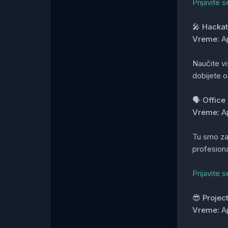
Prijavite 
🎤 Hacka
Vreme:
Ap
Naučite vi
dobijete o
🗣️ Offic
Vreme
: A
Tu smo za 
profesiona
Prijavite 
😎 Project
Vreme
: A