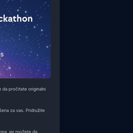
da pročitate originalni
ena za vas. Pridružite
ona, jer možete da