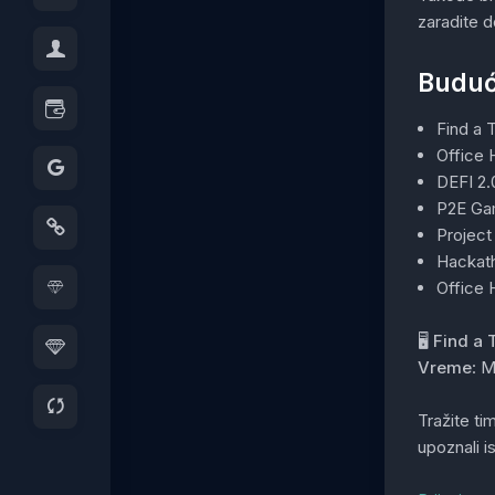
zaradite 
Buduć
Find a 
Office 
DEFI 2.
P2E Gam
Project 
Hackath
Office 
🖥️ Find a
Vreme
: M
Tražite ti
upoznali i