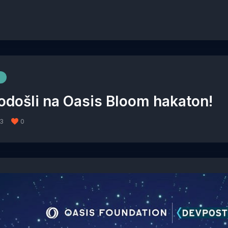
odošli na Oasis Bloom hakaton!
23
0