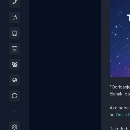
“Odricanje
članak, po
Ako sebe 
se
Oasis 
Takođe bi 