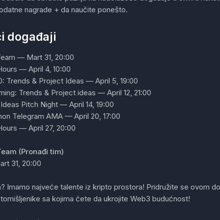
dodatne nagrade + da naučite ponešto.
i događaji
Team — Mart 31, 20:00
Hours — April 4, 10:00
0: Trends & Project Ideas — April 5, 19:00
ing: Trends & Project ideas — April 12, 21:00
Ideas Pitch Night — April 14, 19:00
on Telegram AMA — April 20, 17:00
Hours — April 27, 20:00
 Team (Pronađi tim)
art 31, 20:00
m? Imamo najveće talente iz kripto prostora! Pridružite se ovom d
stomišljenike sa kojima ćete da ukrojite Web3 budućnost!