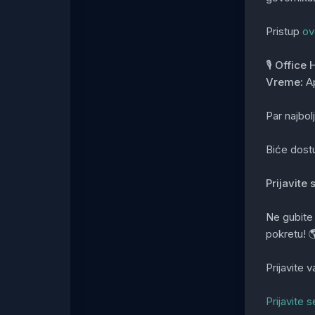
Pristup
ov
🎙️
Office H
Vreme
: A
Par najbol
Biće dost
Prijavite
Ne gubite 
pokretu! 
Prijavite 
Prijavite 