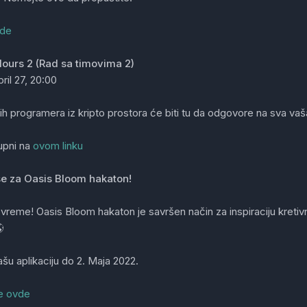
de
ours 2 (Rad sa timovima 2)
pril 27, 20:00
jih programera iz kripto prostora će biti tu da odgovore na sva vaša
upni na
ovom linku
 se za Oasis Bloom hakaton!
vreme! Oasis Bloom hakaton je savršen način za inspiraciju kretivn

vašu aplikaciju do 2. Maja 2022.
se ovde