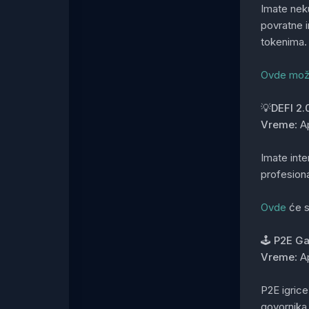
Imate neku
povratne i
tokenima.
Ovde može
💡DEFI 2.0
Vreme
: A
Imate inte
profesion
Ovde
će s
🕹️ P2E G
Vreme
: A
P2E igrice
govornika