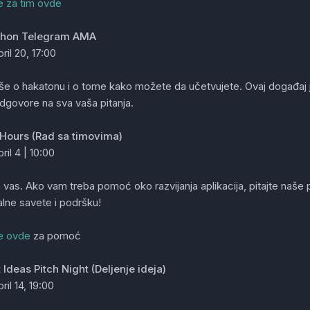
se za tim ovde
thon Telegram AMA
ril 20, 17:00
še o hakatonu i o tome kako možete da učetvujete. Ovaj događaj j
dgovore na sva vaša pitanja.
e Hours (Rad sa timovima)
pril 4 | 10:00
vas. Ako vam treba pomoć oko razvijanja aplikacija, pitajte naše
lne savete i podršku!
se ovde
za pomoć
 Ideas Pitch Night (Deljenje ideja)
pril 14, 19:00