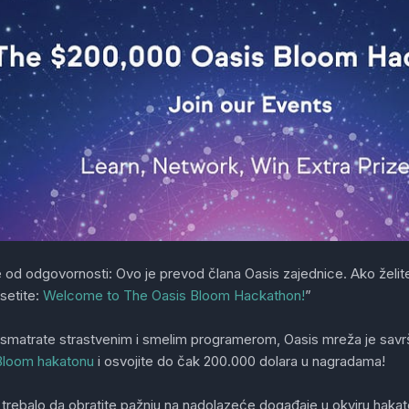
 od odgovornosti: Ovo je prevod člana Oasis zajednice. Ako želite 
setite:
Welcome to The Oasis Bloom Hackathon!
”
smatrate strastvenim i smelim programerom, Oasis mreža je savrš
Bloom hakatonu
i osvojite do čak 200.000 dolara u nagradama!
trebalo da obratite pažnju na nadolazeće događaje u okviru hakat