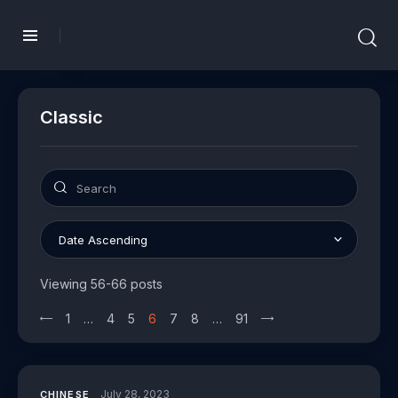
Classic
Viewing 56-66 posts
1
…
>
4
5
6
7
8
…
91
July 28, 2023
CHINESE