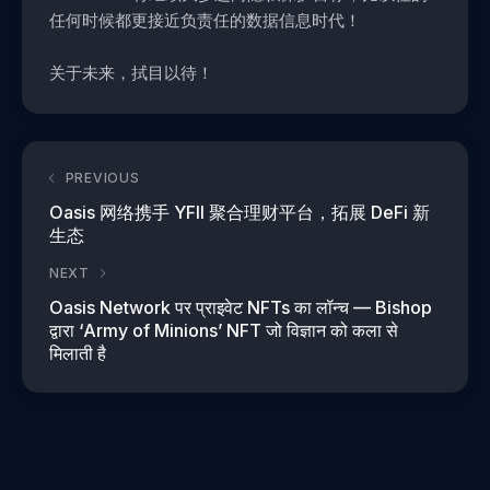
任何时候都更接近
负责任的数据信息时代！
关于未来，拭目以待！
PREVIOUS
Oasis 网络携手 YFII 聚合理财平台，拓展 DeFi 新
生态
NEXT
Oasis Network पर प्राइवेट NFTs का लॉन्च — Bishop
द्वारा ‘Army of Minions’ NFT जो विज्ञान को कला से
मिलाती है