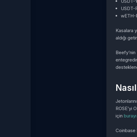
USDT-
USDT-
wETH-
Kasalara ya
aldığı geti
Beefy’nin 
entegredir
desteklene
Nasıl
Jetonların
ROSE’yi Oa
için
burayı
Coinbase k