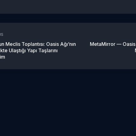
US
n Meclis Toplantısı: Oasis Ağı’nın
MetaMirror — Oasis 
te Ulaştığı Yapı Taşlarını
im