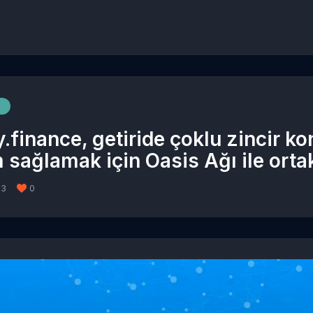
.finance, getiride çoklu zincir k
 sağlamak için Oasis Ağı ile orta
23
0