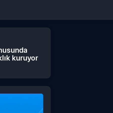
onusunda
klık kuruyor