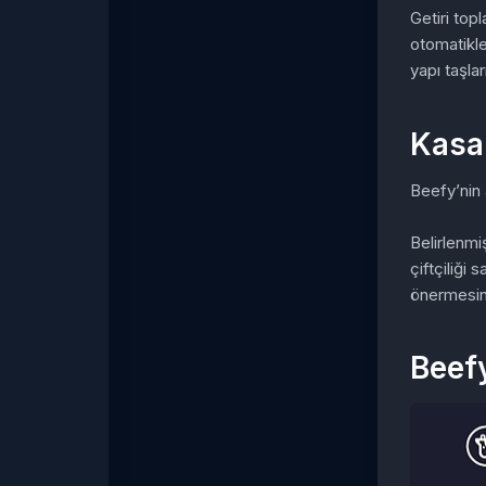
Getiri topl
otomatikle
yapı taşları
Kasa
Beefy’nin a
Belirlenmiş
çiftçiliği 
önermesine
Beef