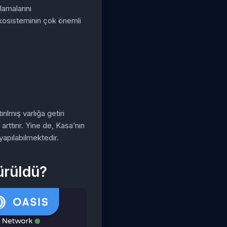
lamalarını
ekosisteminin çok önemli
rılmış varlığa getiri
arttırır. Yine de, Kasa’nın
apılabilmektedir.
ürüldü?