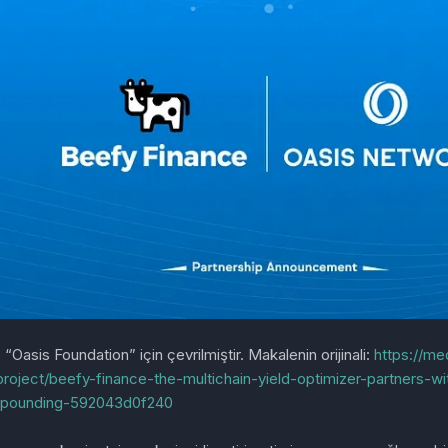
“Oasis Foundation” için çevrilmiştir. Makalenin orijinali:
https://m
project/beefy-finance-the-multichain-yield-optimizer-partners-wi
mpounding-592043d0f240