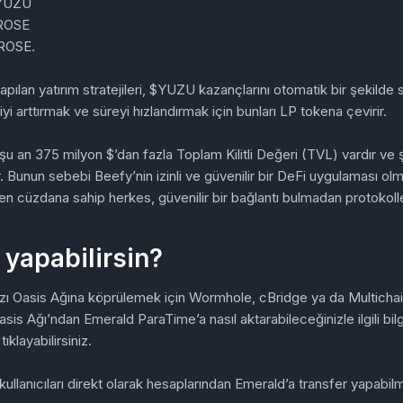
YUZU
ROSE
ROSE.
pılan yatırım stratejileri, $YUZU kazançlarını otomatik bir şekilde sa
riyi arttırmak ve süreyi hızlandırmak için bunları LP tokena çevirir.
şu an 375 milyon $’dan fazla Toplam Kilitli Değeri (TVL) vardır ve 
. Bunun sebebi Beefy’nin izinli ve güvenilir bir DeFi uygulaması olm
n cüzdana sahip herkes, güvenilir bir bağlantı bulmadan protokolle 
 yapabilirsin?
ızı Oasis Ağına köprülemek için Wormhole, cBridge ya da Multichai
sis Ağı’ndan Emerald ParaTime’a nasıl aktarabileceğinizle ilgili bilg
tıklayabilirsiniz.
ullanıcıları direkt olarak hesaplarından Emerald’a transfer yapabil