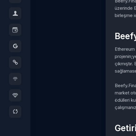
Beefy.Fina
üzerinde 
birleşme i
Beef
Ethereum a
projenin;y
çıkmıştır. 
sağlamasın
Beefy.Finan
market oto
ödülleri k
çalışmanız
Getir