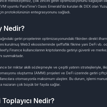
nce merkeziyetsiz, çok zincirli getiri optimizasyonunu sağlayan bi
EVM uyumlu ParaTime’ı Oasis Emerald’da kurulan ilk DEX olan Yuz
çin protokolününün entegrasyonunu sağladı.
y Nedir?
ğındaki getiri projelerinin optimizasyonundaki fikirden direkt ilham
eni kurulmuş Web3 ekosisteminde şeffaflık fikrine yani DeFi vb. o
Beefy.Finance kullanıcılarının kriptolarında getiriyi güvenli ve merke
ı sunmaktadır.
ce bir miktar akıllı sözleşmeyle ve çeşitli yatırım stratejileriyle, lik
masyonu oluşturma (AMM) projeleri ve DeFi üzerinde getiri çiftçiliğ
ullanıcılara otomasyonla maksimum ulaştırır. Bu durum, işlemi man
a nazaran çok büyük bir fayda sağlar.
i Toplayıcı Nedir?