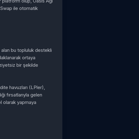
r platform olup, Oasis Ağı
uSwap ile otomatik
 alan bu topluluk destekli
daklanarak ortaya
ziyetsiz bir şekilde
idite havuzları (LPler),
i fırsatlarıyla gelen
uel olarak yapmaya