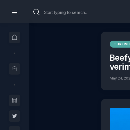
TURKISH
Beefy
verim
May 24, 20