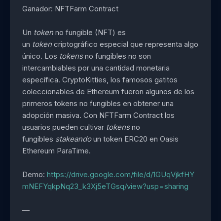
Ganador: NFTFarm Contract
Un
token
no fungible (NFT) es
un
token
criptográfico especial que representa algo
único. Los
tokens
no fungibles no son
intercambiables por una cantidad monetaria
específica. CryptoKitties, los famosos gatitos
coleccionables de Ethereum fueron algunos de los
primeros tokens no fungibles en obtener una
adopción masiva. Con NFTFarm Contract los
usuarios pueden cultivar
tokens
no
fungibles
stakeando
un token ERC20 en Oasis
Ethereum ParaTime.
Demo:
https://drive.google.com/file/d/1GUqVjkfHY
mNEFYqkpNq23_k3Xj5eTGsq/view?usp=sharing
—