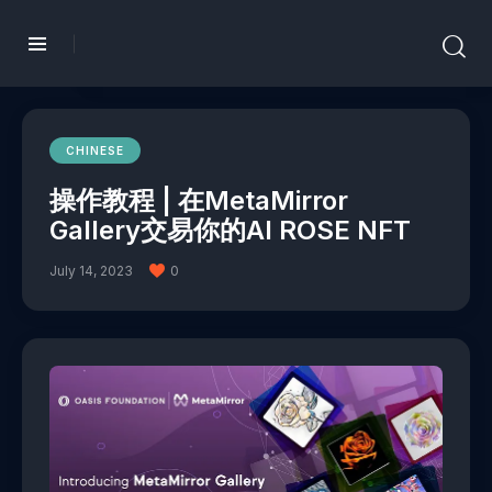
CHINESE
操作教程 | 在MetaMirror
Gallery交易你的AI ROSE NFT
July 14, 2023
0