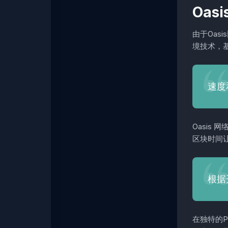
Oas
由于Oas
境技术，基
速度
Oasis
区块时间让
根据
在独特的Pa