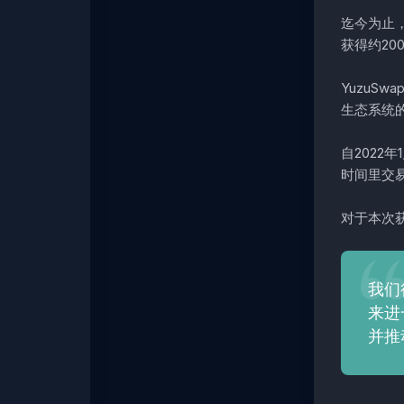
迄今为止，
获得约20
YuzuSw
生态系统的
自2022
时间里交易
对于本次获得
我们
来进
并推