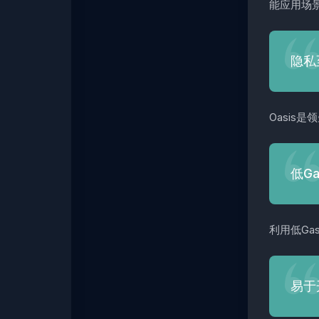
能应用场
隐私
Oasis
低G
利用低Ga
易于