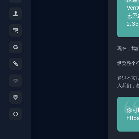
Ve
态系
2.
现在，我
纵览整个行
通过本项
入我们，基
你可
http